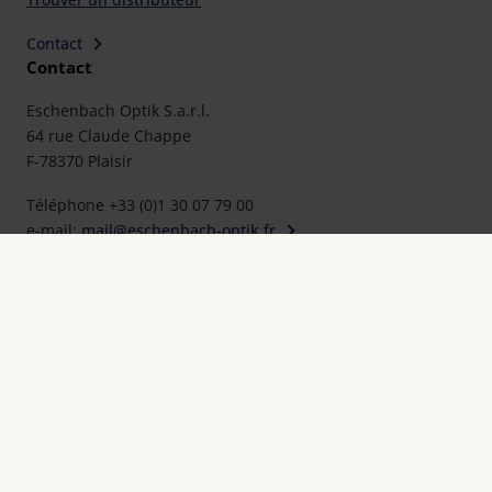
Contact
Contact
Eschenbach Optik S.a.r.l.
64 rue Claude Chappe
F-78370 Plaisir
Téléphone +33 (0)1 30 07 79 00
e-mail:
mail@eschenbach-optik.fr
Mentions légales
FAQ
Déclarations de conformité et certificats
Protection des données
Paramètres des cookies
Mentions juridiques
Contact