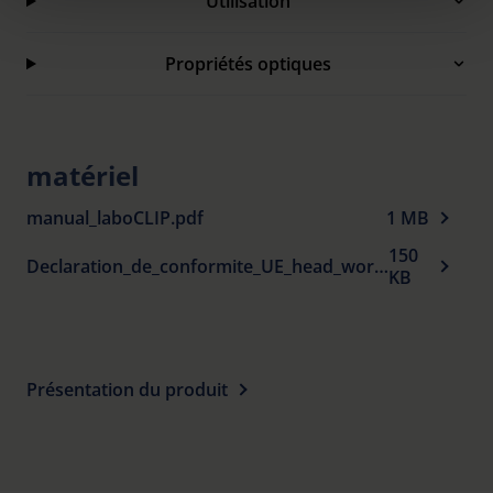
Utilisation
time and deselect cookies at any time (in the Privacy
Policy and in the footer of our website).
Propriétés optiques
Further information on the procedures used and your
rights can be found in our
Privacy Policy
|
Imprint
matériel
manual_laboCLIP.pdf
1 MB
150
Declaration_de_conformite_UE_head_worn_visual_aids_fr.pdf
KB
Présentation du produit