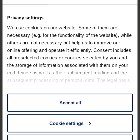
Avec cordelette.
Assortiment pour Optoform.
Privacy settings
En savoir plus
We use cookies on our website. Some of them are
necessary (e.g. for the functionality of the website), while
Caractéristiques techniques
others are not necessary but help us to improve our
online offering and operate it efficiently. Consent includes
all preselected cookies or cookies selected by you and
Utilisation
the storage of information associated with them on your
end device as well as their subsequent reading and the
Caractéristiques des lentilles (loupes)
subsequent processing of personal data. The legal basis
for the consent with regard to the storage and reading of
information is Art. 25 para. 1 TDDDG and with regard to
Matériau et apparence/aspect
the processing of personal data Art. 6 para. 1 lit. a
Accept all
GDPR. We also use cookies from third-party providers.
Propriétés optiques
You can find a list of cookies under "Details". In these
Cookie settings
cases, the consent in these cases the transfer of data to
third countries, in particular to the U.S.A.