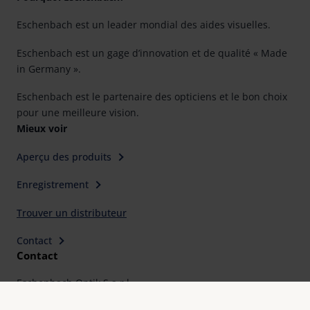
Eschenbach est un leader mondial des aides visuelles.
Eschenbach est un gage d’innovation et de qualité « Made
in Germany ».
Eschenbach est le partenaire des opticiens et le bon choix
pour une meilleure vision.
Mieux voir
Aperçu des produits
Enregistrement
Trouver un distributeur
Contact
Contact
Eschenbach Optik S.a.r.l.
64 rue Claude Chappe