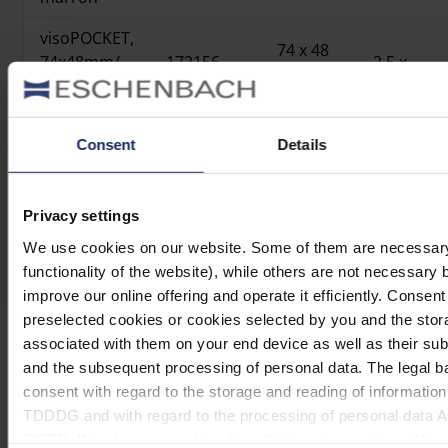
visoPOCKET,
74 x 48
74x48mm/
172156
2,5 x
mm
noir
Consent
Details
Présentation du produit
Privacy settings
We use cookies on our website. Some of them are necessary 
functionality of the website), while others are not necessary 
improve our online offering and operate it efficiently. Consent
preselected cookies or cookies selected by you and the stor
associated with them on your end device as well as their su
and the subsequent processing of personal data. The legal ba
Pour rester toujours informé
consent with regard to the storage and reading of information 
TDDDG and with regard to the processing of personal data Art.
GDPR. We also use cookies from third-party providers. You ca
Pourquoi Eschenbach?