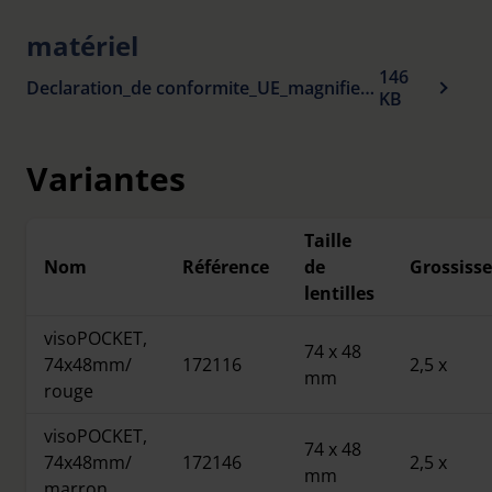
matériel
146
Declaration_de conformite_UE_magnifiers_fr.pdf
KB
Variantes
Taille
Nom
Référence
de
Grossiss
lentilles
visoPOCKET,
74 x 48
74x48mm/
172116
2,5 x
mm
rouge
visoPOCKET,
74 x 48
74x48mm/
172146
2,5 x
mm
marron