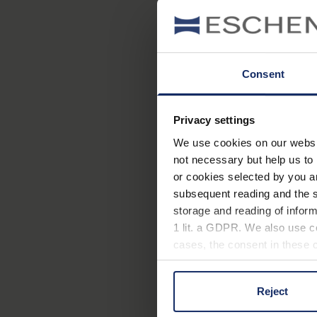
Sichtverhältnisse. In dies
in den
dunklen Herbst- 
Consent
Privacy settings
iStock/breath10
We use cookies on our website
not necessary but help us to 
or cookies selected by you a
subsequent reading and the s
storage and reading of inform
1 lit. a GDPR. We also use co
Foto von ESCHENBACH Optik
cases, the consent in these ca
Reject
You can consent to the use of
on "Reject". You can access y