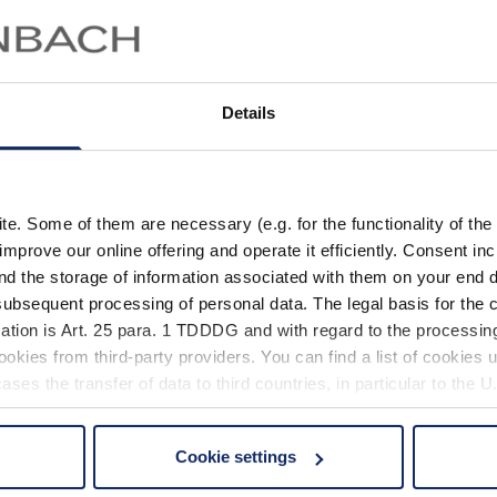
em Artikel erfahren Sie, wie die
passende Sehhilfe
Ihren Aug
und Wintermonaten
unterstützt.
Details
. Some of them are necessary (e.g. for the functionality of the 
improve our online offering and operate it efficiently. Consent in
nd the storage of information associated with them on your end d
ubsequent processing of personal data. The legal basis for the c
ation is Art. 25 para. 1 TDDDG and with regard to the processing
okies from third-party providers. You can find a list of cookies u
ses the transfer of data to third countries, in particular to the 
Cookie settings
 non-essential cookies by clicking on the "Accept all" button or
our settings at any time and deselect cookies at any time (in th