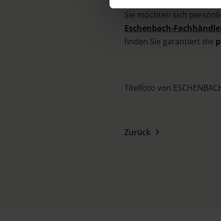
footer of our website).
Sie möchten sich persönl
Eschenbach-Fachhändler
Further information on the p
finden Sie garantiert die
p
Titelfoto von ESCHENBA
Zurück