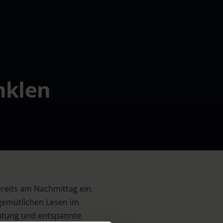
nklen
reits am Nachmittag ein.
gemütlichen Lesen im
chtung und entspannte