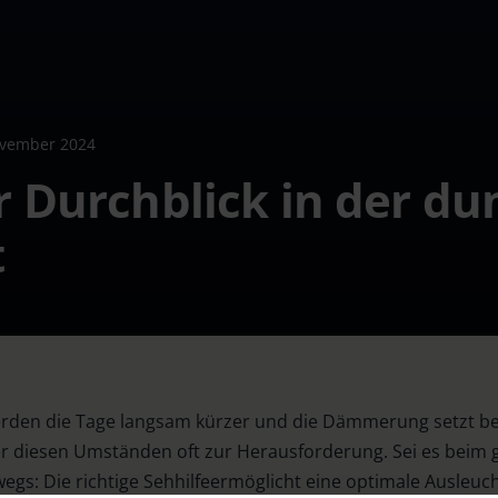
ovember 2024
 Durchblick in der du
t
werden die Tage langsam kürzer und die Dämmerung setzt be
r diesen Umständen oft zur Herausforderung. Sei es beim 
s: Die richtige Sehhilfe
ermöglicht eine optimale Ausleu