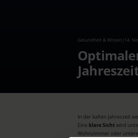
Gesundheit & Wissen
|
14. N
Optimaler
Jahreszei
In der kalten Jahreszeit 
Eine
klare Sicht
wird unte
Wohnzimmer oder unterweg