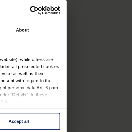
en Komfort bietet und Sie
About
website), while others are
cludes all preselected cookies
evice as well as their
onsent with regard to the
 of personal data Art. 6 para.
nder "Details". In these
U.S.A.
Accept all
 change your mind by clicking
e Privacy Policy and in the