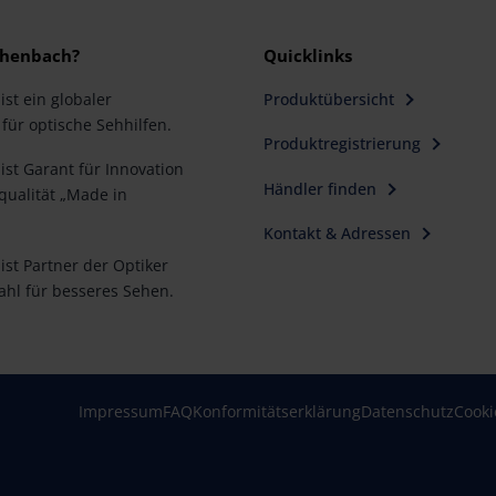
henbach?
Quicklinks
st ein globaler
Produktübersicht
für optische Sehhilfen.
Produktregistrierung
st Garant für Innovation
Händler finden
ualität „Made in
Kontakt & Adressen
st Partner der Optiker
ahl für besseres Sehen.
Impressum
FAQ
Konformitätserklärung
Datenschutz
Cooki