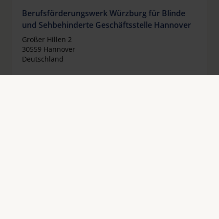
Berufsförderungswerk Würzburg für Blinde
und Sehbehinderte Geschäftsstelle Hannover
Großer Hillen 2
30559 Hannover
Deutschland
Telefon:
+49 511 3363763
Fax:
+49 511 2283854
E-Mail:
gsh@bfw-wuerzburg.de
Website:
www.bfw-wuerzburg.de
Berufsförderungswerk für Blinde und
Sehbehinderte Halle gGmbH
Bugenhagenstr. 30
06110 Halle
Deutschland