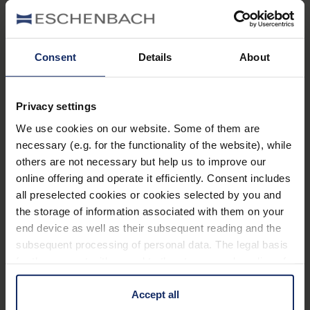
Consent
Details
About
Sehzentrum Chemnitz Haus 15
Flemmingstr. 8c
09116 Chemnitz
Privacy settings
Deutschland
We use cookies on our website. Some of them are
necessary (e.g. for the functionality of the website), while
Telefon:
+49 371 3344254
Fax:
+49 371/3344267
others are not necessary but help us to improve our
Website:
www.sfz-sehzentrum.de
online offering and operate it efficiently. Consent includes
all preselected cookies or cookies selected by you and
the storage of information associated with them on your
end device as well as their subsequent reading and the
Rheinische Schule für Sehbehinderte Karl-
subsequent processing of personal data. The legal basis
Tietenberg-Schule
for the consent with regard to the storage and reading of
Lärchenweg 23
information is Art. 25 para. 1 TDDDG and with regard to
40599 Düsseldorf
the processing of personal data Art. 6 para. 1 lit. a
Accept all
Deutschland