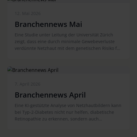
12. Mai 2026
Branchennews Mai
Eine Studie unter Leitung der Universität Zürich
zeigt, dass eine durch minimale Gewebeverluste
verdünnte Netzhaut mit dem genetischen Risiko für
Schizophrenie verbunden ist. Im Unterschied zu
Veränderungen im Gehirn, lassen sich diese mit
einfachen, nicht-invasiven Augenmessungen
nachweisen. Die Forscher sehen daher ein großes
Potential für die Prävention in der klinischen
7. April 2026
Routine, deren Nutzen allerdings noch in
Branchennews April
Langzeitstudien nachgewiesen werden müssen.
Eine KI-gestützte Analyse von Netzhautbildern kann
bei Typ-2-Diabetes nicht nur helfen, diabetische
Retinopathie zu erkennen, sondern auch
kardiovaskuläre Risiken vorherzusagen. Eine
aktuelle Studie mit 6127 Patienten zeigt eine hohe