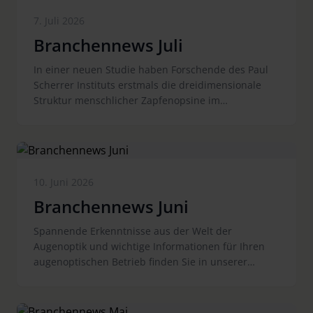
Neuester Artikel
7. Juli 2026
Branchennews Juli
In einer neuen Studie haben Forschende des Paul
Scherrer Instituts erstmals die dreidimensionale
Struktur menschlicher Zapfenopsine im
Dunkelzustand bestimmt. Die Ergebnisse erklären
die schnelle Signalverarbeitung beim
Tageslichtsehen, liefern neue Einblicke in die
Evolution des Sehens und schaffen eine Grundlage
für die Entwicklung gezielter Therapien gegen
10. Juni 2026
Netzhauterkrankungen wie zum Beispiel
Branchennews Juni
Farbsehstörungen und altersbedingte
Makuladegeneration.
Spannende Erkenntnisse aus der Welt der
Augenoptik und wichtige Informationen für Ihren
augenoptischen Betrieb finden Sie in unserer
Medienschau.