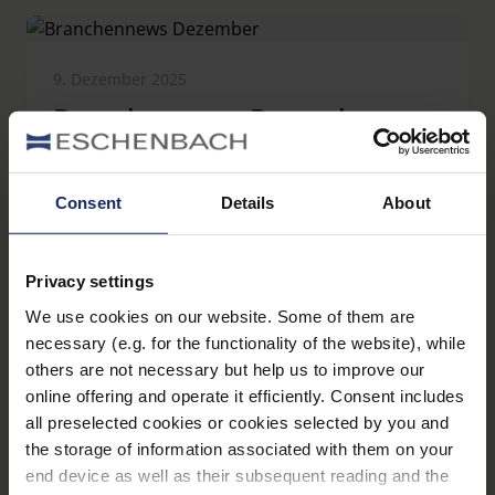
berichtet, zählte die Messe in diesem Jahr 21.972
Fachbesucher:innen, welche neben den
Messeständen auch an Sonderflächen wie der Opti
9. Dezember 2025
Sphere für Hörakustik, der Tomorrow Vision Fläche
Branchennews Dezember
verschiedener Kontaktlinsenhersteller:innen, dem
Next Generation Hub für den Branchennachwuchs
Eine US-Studie mit über 6.700 Teilnehmenden zeigt
und der Opti Design-Stage teilnehmen konnten.
deutliche Zusammenhänge zwischen
Consent
Details
About
Schlafstörungen und einem erhöhten
Glaukomrisiko. Sowohl lange Schlafzeiten von 10
Stunden und mehr als auch ungewöhnlich kurze
oder lange Einschlafphasen stehen ihr zufolge mit
Privacy settings
einem zwei- bis dreifach höheren Risiko in
We use cookies on our website. Some of them are
Verbindung. Wiedoz-verlag.de weiter berichtet,
11. November 2025
necessary (e.g. for the functionality of the website), while
litten auch Menschen mit einer stark ausgeprägten
Branchennews November
others are not necessary but help us to improve our
Tagesmüdigkeit häufiger unter
online offering and operate it efficiently. Consent includes
Gesichtsfeldausfällen oder Sehverlust.
Weltweit sind Millionen Menschen von
all preselected cookies or cookies selected by you and
Hornhautschäden betroffen. Doch der Bedarf an
the storage of information associated with them on your
Gewebespenden ist deutlich höher als die
end device as well as their subsequent reading and the
Verfügbarkeit. Schweizer Forschende entwickeln