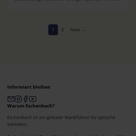
ermöglicht. Laut doz-verlag.de zeigt die Methode in
ersten Studien eine nachhaltige Wirksamkeit. Sie
richtet sich an Patientinnen und Patienten mit
bullöser Keratopathie oder Fuchs-
1
2
Next →
Hornhautdystrophie. In Japan ist die Therapie
bereits zugelassen, in Europa fehlt noch die
klinische Erfahrung. Die Deutsche
Ophthalmologische Gesellschaft sieht großes
Potenzial, mahnt jedoch zur Zurückhaltung.
Informiert bleiben
Warum Eschenbach?
Eschenbach ist ein globaler Marktführer für optische
Sehhilfen.