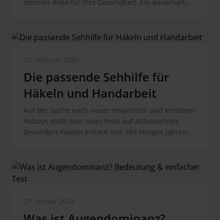
zentrale Rolle für ihre Gesundheit. Ein dauerhaft
erhöhter Druck kann langfristig den Sehnerv
schädigen und die Sehkraft beeinträchtigen - oft
lange, bevor Betroffene erste Symptome bemerken.
Umso wichtiger ist es, den Augeninnendruck zu
verstehen, Risikofaktoren zu kennen und
12. Februar 2026
regelmäßige Kontrollen wahrzunehmen.
Die passende Sehhilfe für
Häkeln und Handarbeit
Auf der Suche nach neuer Inspiration und kreativen
Hobbys stößt man manchmal auf Altbewährtes.
Besonders Häkeln erfreut sich seit einigen Jahren
wieder großer Beliebtheit. Wir geben Tipps, wie Sie
ins Häkeln einsteigen und wie Sie die Sehhilfen
mobilux® LED und maxiPLUS optimal zur
Unterstützung einsetzen.
29. Januar 2026
Was ist Augendominanz?