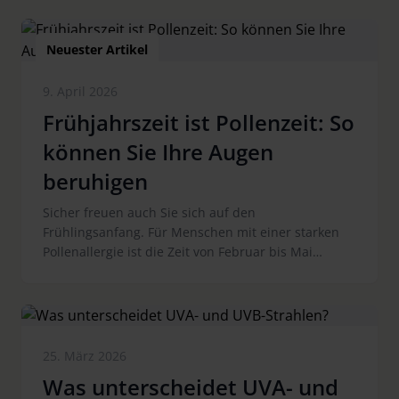
Neuester Artikel
9. April 2026
Frühjahrszeit ist Pollenzeit: So
können Sie Ihre Augen
beruhigen
Sicher freuen auch Sie sich auf den
Frühlingsanfang. Für Menschen mit einer starken
Pollenallergie ist die Zeit von Februar bis Mai
allerdings sehr belastend. Besonders der
Blütenstaub frühblühender Bäume, wie Erle, Birke
und Esche, aber auch von Gräsern und Kräutern,
wie Beifuß, lösen Pollenallergien aus. Die Augen von
Allergikern sind in dieser Zeit stark gereizt. Wir
25. März 2026
möchten Ihnen aufzeigen, wie Sie Ihre Augen
Was unterscheidet UVA- und
beruhigen können und so entspannt durch die