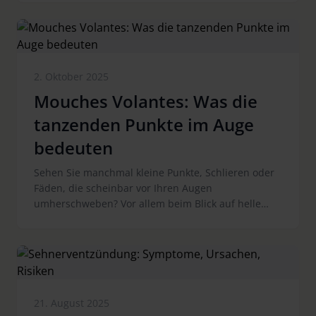
erfahren Sie, wie Sie in der dunklen Jahreszeit für
stimmungsvolles Licht in Ihrem Zuhause sorgen
können. Außerdem stellen wir Ihnen elumentis®
LED vor: eine Tischleuchte, die funktionales
Arbeitslicht und sanfte Wohlfühlstimmung vereint.
2. Oktober 2025
Mouches Volantes: Was die
tanzenden Punkte im Auge
bedeuten
Sehen Sie manchmal kleine Punkte, Schlieren oder
Fäden, die scheinbar vor Ihren Augen
umherschweben? Vor allem beim Blick auf helle
Hintergründe wie den Himmel oder eine weiße
Wand werden sie besonders deutlich. Diese
beweglichen Schatten nennt man Mouches
Volantes, was übersetzt so viel wie „fliegende
Mücken“ bedeutet. In diesem Artikel erfahren Sie,
was es damit auf sich hat, welche Symptome und
21. August 2025
Behandlungsmöglichkeiten es gibt und wann Sie