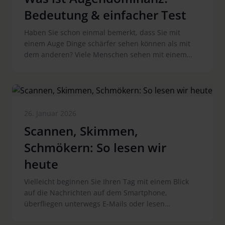
Bedeutung & einfacher Test
Haben Sie schon einmal bemerkt, dass Sie mit
einem Auge Dinge schärfer sehen können als mit
dem anderen? Viele Menschen sehen mit einem
Auge etwas schärfer oder präziser - ohne es zu
merken. Dieses Phänomen nennt man
Augendominanz. Sie beeinflusst, wie wir z.B. im
Sport zielen, Entfernungen einschätzen oder
fotografieren. In diesem Artikel erfahren Sie, was
26. Januar 2026
Augendominanz bedeutet, warum sie wichtig ist
Scannen, Skimmen,
und wie Sie mit einem einfachen Test herausfinden,
welches Auge bei Ihnen dominant ist.
Schmökern: So lesen wir
heute
Vielleicht beginnen Sie Ihren Tag mit einem Blick
auf die Nachrichten auf dem Smartphone,
überfliegen unterwegs E-Mails oder lesen
zwischendurch kurze Texte auf dem Bildschirm. Am