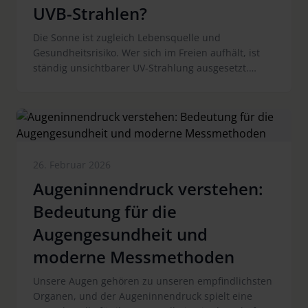
Pollenzeit kommen.
UVB-Strahlen?
Die Sonne ist zugleich Lebensquelle und
Gesundheitsrisiko. Wer sich im Freien aufhält, ist
ständig unsichtbarer UV-Strahlung ausgesetzt.
Daher ist es ratsam, den Unterschied zwischen den
verschiedenen UV-Strahlungsarten zu kennen, um
sich gezielter zu schützen. Ein bewusster Umgang
mit Sonne und ein zuverlässiger Sonnenschutz sind
unverzichtbar.
26. Februar 2026
Augeninnendruck verstehen:
Bedeutung für die
Augengesundheit und
moderne Messmethoden
Unsere Augen gehören zu unseren empfindlichsten
Organen, und der Augeninnendruck spielt eine