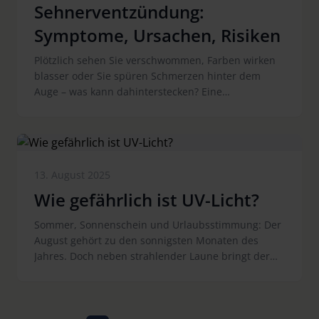
Sehnerventzündung:
sich an einen Augenarzt wenden sollten.
Symptome, Ursachen, Risiken
Plötzlich sehen Sie verschwommen, Farben wirken
blasser oder Sie spüren Schmerzen hinter dem
Auge – was kann dahinterstecken? Eine
Sehnerventzündung tritt oft unerwartet auf und ist
für viele Betroffene zunächst beunruhigend. Doch
was genau passiert dabei im Auge, und wann
sollten Sie ärztlichen Rat suchen? In diesem Artikel
erhalten Sie alle wichtigen Informationen rund um
13. August 2025
die Sehnerventzündung.
Wie gefährlich ist UV-Licht?
Sommer, Sonnenschein und Urlaubsstimmung: Der
August gehört zu den sonnigsten Monaten des
Jahres. Doch neben strahlender Laune bringt der
Sommer auch intensive UV-Strahlung und
blendendes Licht mit sich. ambelis® schützt Ihre
Augen zuverlässig vor schädlichen Sonnenstrahlen
– ideal für entspannte Ausflüge, erholsame