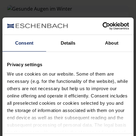
Abend nehmen Sie sich dann Zeit für eine Zeitung,
eine Zeitschrift oder ein Buch. Lesen begleitet uns
durch den ganzen Tag, ob beiläufig oder ganz
bewusst. Dabei stellt sich die Frage: Lesen wir heute
11. Dezember 2025
eigentlich mehr oder weniger als früher? Die
Gesunde Augen im Winter
Antwort ist nicht eindeutig. Wir lesen ständig - aber
anders.
Consent
Details
About
Vielleicht haben Sie im Winter schon einmal
bemerkt, dass sich Ihre Augen schneller
unangenehm anfühlen. Damit sind Sie nicht allein,
denn in der kalten Jahreszeit benötigen die Augen
Privacy settings
oft etwas mehr Aufmerksamkeit. In diesem Artikel
We use cookies on our website. Some of them are
verraten wir Ihnen, wie Sie Ihre Augengesundheit in
necessary (e.g. for the functionality of the website), while
den Wintermonaten unterstützen können.
others are not necessary but help us to improve our
Außerdem lesen Sie, wie ambelis® Ihre Augen im
online offering and operate it efficiently. Consent includes
winterlichen Alltag zusätzlich entlastet.
4. Dezember 2025
all preselected cookies or cookies selected by you and
Was ist Grüner Star?
the storage of information associated with them on your
end device as well as their subsequent reading and the
Definition, Früherkennung,
subsequent processing of personal data. The legal basis
Risikofaktoren, Behandlung
for the consent with regard to the storage and reading of