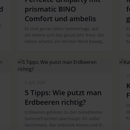
d
prismatic BINO
f
Comfort und ambelis
g
e
Es sind genau diese Sommertage, auf
K
die Helene sich das ganze Jahr freut. Die
G
Sonne scheint, ein leichter Wind bewegt
b
die Blätter im Garten und auf ihrer
G
n.
Terrasse soll endlich wieder gemeinsam
e
ne
gelacht, gegessen und erzählt werden.
s
ve
Ihre Freundinnen haben sich
we
angekündigt, und Helene möchte sie mit
B
25
einem liebevoll vorbereiteten Grillbuffet
vi
2. Juli 2026
K
überraschen. Von frischen Salaten über
R
5 Tipps: Wie putzt man
selbstgemachte Dips bis hin zu
E
mariniertem Gemüse: Für einen
Z
Erdbeeren richtig?
gelungenen Grillabend gibt es einiges
K
D
vorzubereiten. Mit einem Sehvermögen
Di
d
Erdbeeren gehören zu den beliebtesten
von nur 40 Prozent können viele dieser
fü
Ka
Sommerfrüchten überhaupt. Ihr süßer
Arbeitsschritte jedoch schnell zur
L
Geschmack, das intensive Aroma und die