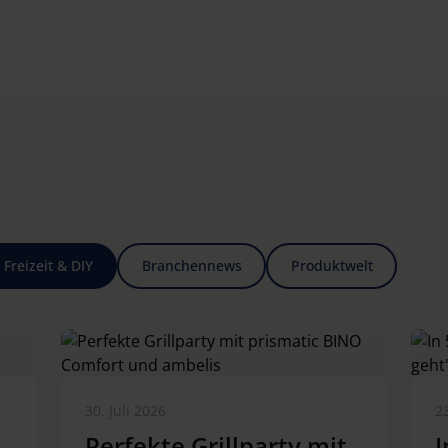
Freizeit & DIY
Branchennews
Produktwelt
30. Juli 2026
23
Perfekte Grillparty mit
I