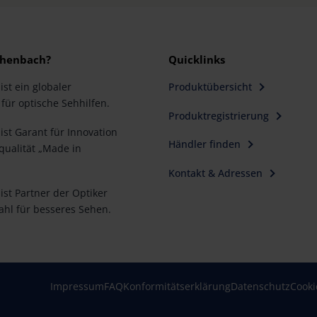
henbach?
Quicklinks
st ein globaler
Produktübersicht
für optische Sehhilfen.
Produktregistrierung
st Garant für Innovation
Händler finden
ualität „Made in
Kontakt & Adressen
st Partner der Optiker
ahl für besseres Sehen.
Impressum
FAQ
Konformitätserklärung
Datenschutz
Cooki