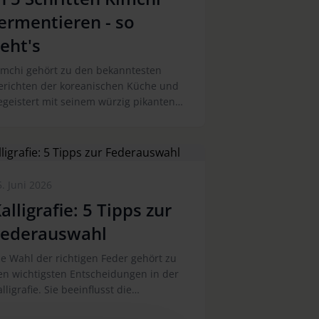
ermentieren - so
eht's
imchi gehört zu den bekanntesten
erichten der koreanischen Küche und
egeistert mit seinem würzig pikanten
eschmack. Durch die Fermentation
ntsteht ein einzigartiges Aroma, das
ich über Tage und Wochen
iterentwickelt. Die traditionelle
eilage aus fermentiertem Gemüse ist
. Juni 2026
elseitig einsetzbar und passt zu
alligrafie: 5 Tipps zur
eisgerichten, Suppen oder als würzige
rgänzung auf dem Brot. Mit wenigen
Federauswahl
utaten und etwas Geduld können Sie
imchi ganz einfach selbst herstellen.
ie Wahl der richtigen Feder gehört zu
e folgende Anleitung zeigt, wie es in
en wichtigsten Entscheidungen in der
nf Schritten gelingt.
lligrafie. Sie beeinflusst die
inienführung, den Tintenfluss und das