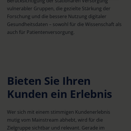
Berücksichtigung der stationären Versorgung
vulnerabler Gruppen, die gezielte Stärkung der
Further information on the procedures used and your
Forschung und die bessere Nutzung digitaler
rights can be found in our
Privacy Policy
|
Imprint
Gesundheitsdaten – sowohl für die Wissenschaft als
auch für Patientenversorgung.
Bieten Sie Ihren
Kunden ein Erlebnis
Wer sich mit einem stimmigen Kundenerlebnis
mutig vom Mainstream abhebt, wird für die
Zielgruppe sichtbar und relevant. Gerade im