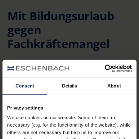
Mit Bildungsurlaub
gegen
Fachkräftemangel
Der
ZVA-Berufsbildungsbericht 2025
berichtet
erneut von sinkenden Ausbildungszahlen in der
Augenoptikbranche. Doch auch von vielen Chancen.
Consent
Details
About
So zeigt
eyebizz.de
, wie z. B. der Bildungsurlaub eine
effektive Möglichkeit ist, dem Fachkräftemangel zu
begegnen. Wird er aktiv gefördert und
Privacy settings
kommuniziert, stärkt das die Arbeitgeberattraktivität
We use cookies on our website. Some of them are
für Azubis und Fachkräfte. Eine gezielte Integration
necessary (e.g. for the functionality of the website), while
ins Employer Branding kann so ein wirkungsvolles
others are not necessary but help us to improve our
Personalinstrument darstellen.