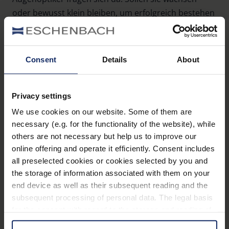
oder bewusst klein bleiben, um erfolgreich bestehen
zu bleiben? Die optimale Größe eines
Augenoptikbetriebs hängt laut Wachstumsexperte
Professor Guido Quelle maßgeblich von Strategie,
Consent
Details
About
persönlichen Zielen und Marktumfeld ab. Während
kleine, inhabergeführte Geschäfte durch individuelle
Beratung, Spezialisierung und Nähe zum Kunden
Privacy settings
punkten können, erfordere Expansion zusätzliche
We use cookies on our website. Some of them are
Führungsstrukturen und betriebswirtschaftliche
necessary (e.g. for the functionality of the website), while
Aufgaben. Externe Beratung könne helfen,
others are not necessary but help us to improve our
online offering and operate it efficiently. Consent includes
realistische Wachstumsstrategien zu entwickeln und
all preselected cookies or cookies selected by you and
die passende Betriebsstruktur wirtschaftlich
the storage of information associated with them on your
umzusetzen.
end device as well as their subsequent reading and the
subsequent processing of personal data. The legal basis
for the consent with regard to the storage and reading of
information is Art. 25 para. 1 TDDDG and with regard to