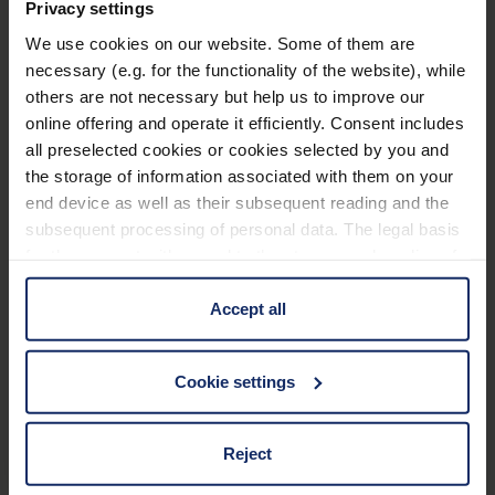
Privacy settings
Blutgefäßleckagen, wie
doz-verlag.de
weiter
We use cookies on our website. Some of them are
berichtet. Bevor klinische Tests am Menschen
necessary (e.g. for the functionality of the website), while
durchgeführt werden können, steht jedoch noch die
others are not necessary but help us to improve our
behördliche Genehmigung aus.
online offering and operate it efficiently. Consent includes
all preselected cookies or cookies selected by you and
the storage of information associated with them on your
end device as well as their subsequent reading and the
Trend: Digitale
subsequent processing of personal data. The legal basis
for the consent with regard to the storage and reading of
Preisschilder in der
information is Art. 25 para. 1 TDDDG and with regard to
the processing of personal data Art. 6 para. 1 lit. a
Accept all
Augenoptik statt
GDPR. We also use cookies from third-party providers.
You can find a list of cookies under "Details". In these
Papieretiketten
Cookie settings
cases, the consent in these cases the transfer of data to
third countries, in particular to the U.S.A.
Reject
Digitale Preisschilder (Electronic Shelf Labels)
ersetzen zunehmend Papieretiketten im
You can consent to the use of non-essential cookies by