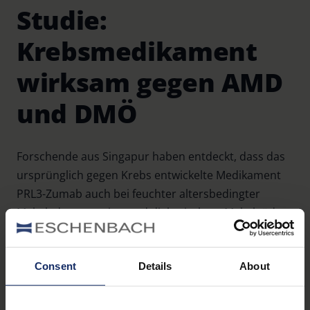
Studie:
Krebsmedikament
wirksam gegen AMD
und DMÖ
Forschende aus Singapur haben entdeckt, dass das
ursprünglich gegen Krebs entwickelte Medikament
PRL3-Zumab auch bei feuchter altersbedingter
Makuladegeneration und diabetischem Makulaödem
wirksam sein könnte. Im Unterschied zu bisherigen
Therapien wird es intravenös verabreicht und
Consent
Details
About
könnte injektionsbedingte Komplikationen im Auge
vermeiden. Zudem zeigte es in präklinischen Studien
eine deutlich stärkere Wirkung gegen