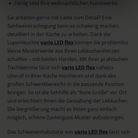
Fertig sind Ihre weihnachtlichen Kunstwerke.
clicking on the "Accept all" button or change your mind by
clicking on "Reject". You can access your settings at any
Sie arbeiten gerne mit Liebe zum Detail? Eine
time and deselect cookies at any time (in the Privacy
Sehbeeinträchtigung kann es schwierig machen,
Policy and in the footer of our website).
detailliert in der Küche zu arbeiten. Dank der
Further information on the procedures used and your
Lupenleuchte
vario LED flex
können Sie problemlos
rights can be found in our
Privacy Policy
|
Imprint
kleine Meisterwerke aus Ihren Lebkuchenherzen
schaffen – mit beiden Händen. Mit ihrer praktischen
Tischklemme lässt sich
vario LED flex
nahezu
überall in Ihrer Küche montieren und dank des
großen Schwenkbereichs in die passende Position
bringen. So ist die Sehhilfe als “feste Größe” vor Ort
und erleichtert Ihnen die Gestaltung der Lebkuchen.
Die Vergrößerung macht es Ihnen ganz einfach
möglich, schöne Zuckerguss-Muster aufzubringen.
Das Schwanenhalsstativ von
vario LED flex
lässt sich