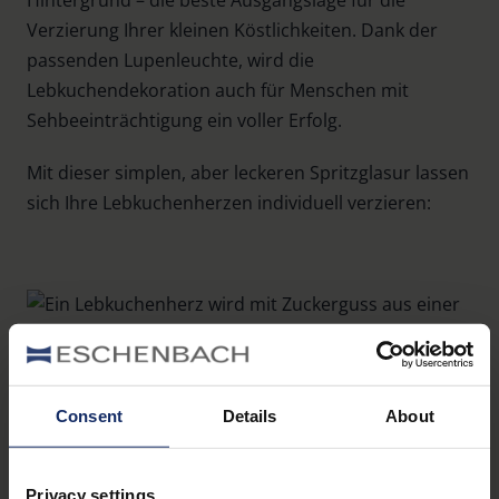
Verzierung Ihrer kleinen Köstlichkeiten. Dank der
passenden Lupenleuchte, wird die
Lebkuchendekoration auch für Menschen mit
Sehbeeinträchtigung ein voller Erfolg.
Mit dieser simplen, aber leckeren Spritzglasur lassen
sich Ihre Lebkuchenherzen individuell verzieren:
Cotton Studio auf Pexels
Consent
Details
About
Zutaten
Privacy settings