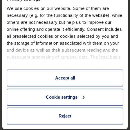
500 g Puderzucker
We use cookies on our website. Some of them are
necessary (e.g. for the functionality of the website), while
2 frische Eiweiß
others are not necessary but help us to improve our
1 EL Zitronensaft
online offering and operate it efficiently. Consent includes
all preselected cookies or cookies selected by you and
Zubereitung
the storage of information associated with them on your
end device as well as their subsequent reading and the
Sieben Sie den Puderzucker und verrühren Sie
subsequent processing of personal data. The legal basis
diesen mit dem Eiweiß. Rühren Sie tropfenweise
for the consent with regard to the storage and reading of
Zitronensaft unter, bis die Glasur spritzfähig ist.
information is Art. 25 para. 1 TDDDG and with regard to
the processing of personal data Art. 6 para. 1 lit. a
Accept all
Geben Sie die Glasur in einen Spritzbeutel mit
GDPR. We also use cookies from third-party providers.
einer kleinen Sterntülle. Damit die restliche
You can find a list of cookies under "Details". In these
Glasur nicht austrocknet, sollte diese mit
Cookie settings
cases, the consent in these cases the transfer of data to
Frischhaltefolie abgedeckt werden.
third countries, in particular to the U.S.A.
Verzieren Sie Ihre Lebkuchenherzen nach
Reject
Wunsch und lassen Sie diese gut trocknen.
You can consent to the use of non-essential cookies by