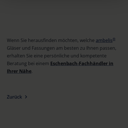
time and deselect cookies at any time (in the Privacy
Policy and in the footer of our website).
Further information on the procedures used and your
rights can be found in our
Privacy Policy
|
Imprint
®
Wenn Sie herausfinden möchten, welche
ambelis
Gläser und Fassungen am besten zu Ihnen passen,
erhalten Sie eine persönliche und kompetente
Beratung bei einem
Eschenbach-Fachhändler in
Ihrer Nähe
.
Zurück