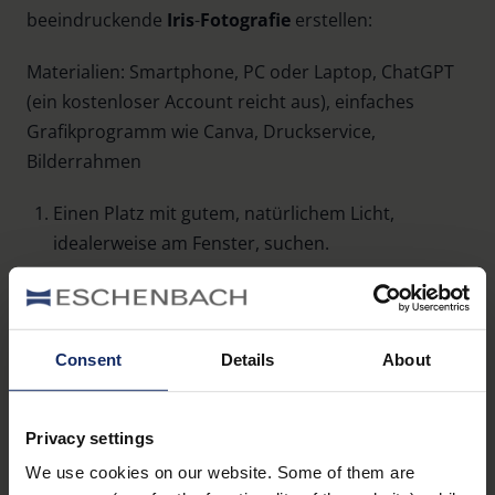
beeindruckende
Iris
-
Fotografie
erstellen:
Materialien: Smartphone, PC oder Laptop, ChatGPT
(ein kostenloser Account reicht aus), einfaches
Grafikprogramm wie Canva, Druckservice,
Bilderrahmen
Einen Platz mit gutem, natürlichem Licht,
idealerweise am Fenster, suchen.
Das Auge von so nah aus wie möglich und weit
geöffnet fotografieren - dabei darauf achten,
dass keine Spiegelungen auf der Iris entstehen.
Consent
Details
About
Idealerweise den Makro Modus einstellen.
Das Bild bei ChatGPT hochladen und folgenden
Prompt nutzen: „Erstelle eine Iris-Fotografie von
Privacy settings
diesem Foto. Nur die Iris soll abgebildet sein, vor
We use cookies on our website. Some of them are