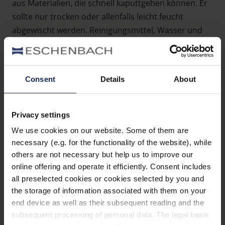
aus Materialien, die schnell kaputtgehen können. Er
sollte nur trocken oder allenfalls leicht feucht
abgewischt werden. Reinigungsmittel, Wasser und
Reibung können die Oberfläche schnell beschädigen.
Consent
Details
About
Privacy settings
We use cookies on our website. Some of them are
necessary (e.g. for the functionality of the website), while
Praktische Hilfsmittel
others are not necessary but help us to improve our
online offering and operate it efficiently. Consent includes
für die gründliche
all preselected cookies or cookies selected by you and
Reinigung
the storage of information associated with them on your
end device as well as their subsequent reading and the
subsequent processing of personal data. The legal basis