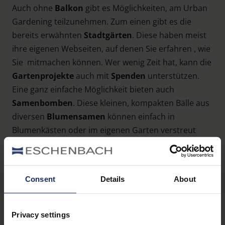
Auch ohne
Balkon
gibt es Möglichkeiten, am Urban
Gardening teilzunehmen. Zum einen gibt es die
bereits erwähnten
Stadtgärten
. Diese haben meist
ihre eigenen Webseiten, auf denen Sie erfahren , wie
Sie mitmachen können. Wer wenig Zeit hat, kann die
Gartenprojekte
auch mit
Spenden
unterstützen.
Eine ganz einfache Möglichkeit bieten auch
Samenbomben
. Diese kleinen, kompakten Bälle aus
diversen
Blumensamen
können einfach in
Blumenkästen oder im eigenen Garten verstreut
werden. Sie benötigen keine weitere
Pflege
und
bieten eine schnelle und einfache Möglichkeit, ohne
großen Aufwand für mehr Grün zu sorgen.
Consent
Details
About
Privacy settings