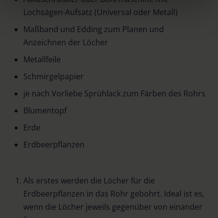
clicking on "Reject". You can access your settings at any
Lochsägen-Aufsatz (Universal oder Metall)
time and deselect cookies at any time (in the Privacy
Maßband und Edding zum Planen und
Policy and in the footer of our website).
Anzeichnen der Löcher
Further information on the procedures used and your
Metallfeile
rights can be found in our
Privacy Policy
|
Imprint
Schmirgelpapier
je nach Vorliebe Sprühlack zum Färben des Rohrs
Blumentopf
Erde
Erdbeerpflanzen
Als erstes werden die Löcher für die
Erdbeerpflanzen in das Rohr gebohrt. Ideal ist es,
wenn die Löcher jeweils gegenüber von einander