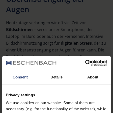
Augen
Heutzutage verbringen wir oft viel Zeit vor
Bildschirmen
– sei es unser Smartphone, der
Laptop im Büro oder auch der Fernseher. Intensive
Bildschirmnutzung sorgt für
digitalen Stress
, der zu
einer Überanstrengung der Augen führen kann. Die
Erschöpfung der Augenmuskeln kann die
Wahrscheinlichkeit für
unwillkürliches Zucken
erhöhen.
Consent
Details
About
Nährstoffmangel
Privacy settings
We use cookies on our website. Some of them are
Augenzucken
kann auch durch einen
necessary (e.g. for the functionality of the website), while