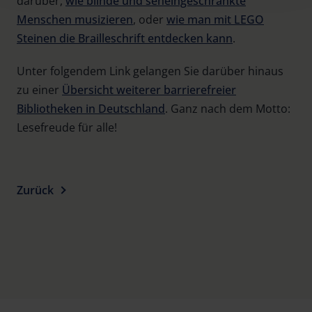
darüber,
wie blinde und seheingeschränkte
Policy and in the footer of our website).
Menschen musizieren
, oder
wie man mit LEGO
Further information on the procedures used and your
Steinen die Brailleschrift entdecken kann
.
rights can be found in our
Privacy Policy
|
Imprint
Unter folgendem Link gelangen Sie darüber hinaus
zu einer
Übersicht weiterer barrierefreier
Bibliotheken in Deutschland
. Ganz nach dem Motto:
Lesefreude für alle!
Zurück