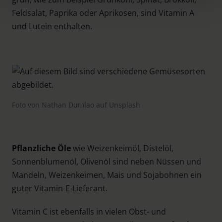
time and deselect cookies at any time (in the Privacy
Feldsalat, Paprika oder Aprikosen, sind Vitamin A
Policy and in the footer of our website).
und Lutein enthalten.
Further information on the procedures used and your
rights can be found in our
Privacy Policy
|
Imprint
Foto von Nathan Dumlao auf Unsplash
Pflanzliche Öle
wie Weizenkeimöl, Distelöl,
Sonnenblumenöl, Olivenöl sind neben Nüssen und
Mandeln, Weizenkeimen, Mais und Sojabohnen ein
guter Vitamin-E-Lieferant.
Vitamin C ist ebenfalls in vielen Obst- und