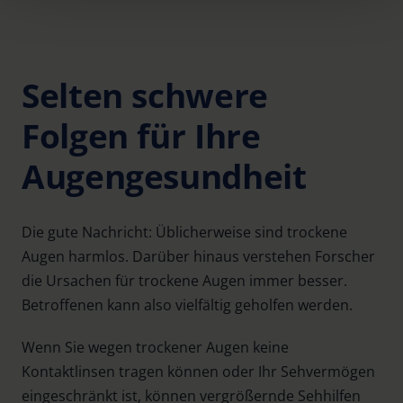
time and deselect cookies at any time (in the Privacy
Policy and in the footer of our website).
Further information on the procedures used and your
Selten schwere
rights can be found in our
Privacy Policy
|
Imprint
Folgen für Ihre
Augengesundheit
Die gute Nachricht: Üblicherweise sind trockene
Augen harmlos. Darüber hinaus verstehen Forscher
die Ursachen für trockene Augen immer besser.
Betroffenen kann also vielfältig geholfen werden.
Wenn Sie wegen trockener Augen keine
Kontaktlinsen tragen können oder Ihr Sehvermögen
eingeschränkt ist, können vergrößernde Sehhilfen