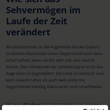
Sehvermögen im
Laufe der Zeit
verändert
Am elastischsten ist die Augenlinse bei der Geburt:
So können Kleinkinder einen Gegenstand auch dann
scharf sehen, wenn sie ihn sehr nah ans Gesicht
führen. Den Höhepunkt der Sehleistung erreicht das
Auge dann im Jugendalter: Die Linse ist elastisch und
kann sowohl nahes als auch weit entfernte
Gegenstände beliebig fokussieren und scharfstellen.
Mit etwa
40 Jahren
lässt die Fähigkeit, nah gelegene