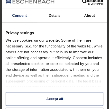
Objekte scharf zu stellen, nach. Diese
Veränderungen schreiten im weiteren Lebensverlauf
fort, wobei die Sehschärfe bis zum Alter von
75
Consent
Details
About
Jahren auf etwa 50 %
und mit zunehmenden Alter
auf rund 25 %
der ursprünglichen
Sehkraft
sinken
Privacy settings
kann. Liegt zusätzlich eine Augenerkrankung vor, wie
We use cookies on our website. Some of them are
zum Beispiel die altersbedingte
necessary (e.g. for the functionality of the website), while
Makuladegeneration
oder
Grauer Star
, kann dies
others are not necessary but help us to improve our
zusätzlich die Sehkraft mindern.
online offering and operate it efficiently. Consent includes
all preselected cookies or cookies selected by you and
the storage of information associated with them on your
Was kann man gegen
end device as well as their subsequent reading and the
subsequent processing of personal data. The legal basis
Alterssichtigkeit tun?
for the consent with regard to the storage and reading of
information is Art. 25 para. 1 TDDDG and with regard to
the processing of personal data Art. 6 para. 1 lit. a
Accept all
Haben Sie den Eindruck, von Alterssichtigkeit
GDPR. We also use cookies from third-party providers.