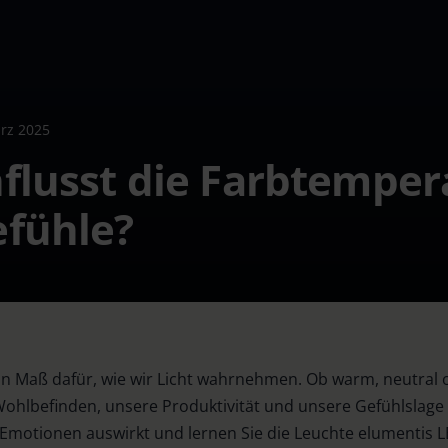
rz 2025
flusst die Farbtemper
efühle?
ein Maß dafür, wie wir Licht wahrnehmen. Ob warm, neutral o
ohlbefinden, unsere Produktivität und unsere Gefühlslage 
 Emotionen auswirkt und lernen Sie die Leuchte elumentis L