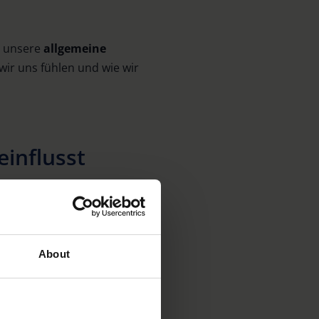
 unsere
allgemeine
 wir uns fühlen und wie wir
influsst
ellung in Ihnen aus?
tliche und entspannende
 es zum Stressabbau und
tergang oder an
About
tspannte Umgebung zu