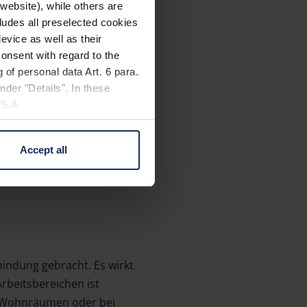
website), while others are
cludes all preselected cookies
evice as well as their
onsent with regard to the
 of personal data Art. 6 para.
ine angenehme, natürliche
nder "Details". In these
 da es eine klare und
U.S.A.
ßige, klare Ausleuchtung
Accept all
 change your mind by clicking
e Privacy Policy and in the
cy
|
Imprint
rbindung gebracht. Es wirkt
Arbeitsbereichen ist
 in Wohnräumen oder bei