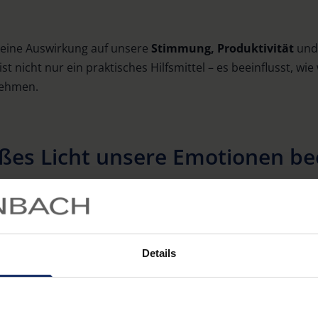
 eine Auswirkung auf unsere
Stimmung, Produktivität
und
ist nicht nur ein praktisches Hilfsmittel – es beeinflusst, wie
ehmen.
es Licht unsere Emotionen bee
hönen, goldenen Sonnenuntergang vor – was löst diese Vorst
einem gelblichen oder rötlichen Farbton, schafft eine gemü
ig mit Behaglichkeit und Geborgenheit assoziiert, weshalb
eitragen kann. Das warme Licht erinnert an den Sonnenun
Details
her oft in Wohnräumen verwendet, um eine angenehme, en