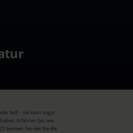
atur
der kalt – sie kann sogar
haben. Erfahren Sie, wie
ED kennen, bei der Sie die