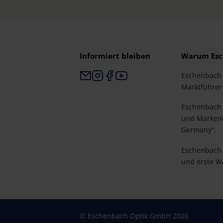
Informiert bleiben
Warum Esc
Eschenbach i
Marktführer 
Eschenbach i
und Markenq
Germany“.
Eschenbach i
und erste W
© Eschenbach Optik GmbH 2026