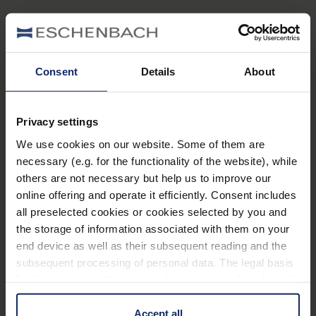
Foto von Michael Morse auf Pexels
Consent
Details
About
Bedeutung für unser
Privacy settings
Sehen im Alltag
We use cookies on our website. Some of them are
necessary (e.g. for the functionality of the website), while
others are not necessary but help us to improve our
online offering and operate it efficiently. Consent includes
Die
Forschungsergebnisse
lassen sich auch auf
all preselected cookies or cookies selected by you and
unser
alltägliches Sehen
übertragen: Sitzen wir
the storage of information associated with them on your
konzentriert an unserem Arbeitsplatz oder lesen
end device as well as their subsequent reading and the
gerade ein Buch auf unserem Sofa, blendet unser
subsequent processing of personal data. The legal basis
Gehirn nicht nur die Geräusche unserer Umgebung
for the consent with regard to the storage and reading of
aus, auch das
zentrale Sehvermögen
rückt in den
information is Art. 25 para. 1 TDDDG and with regard to
Vordergrund
. Wir sehen also tatsächlich weniger.
the processing of personal data Art. 6 para. 1 lit. a
Accept all