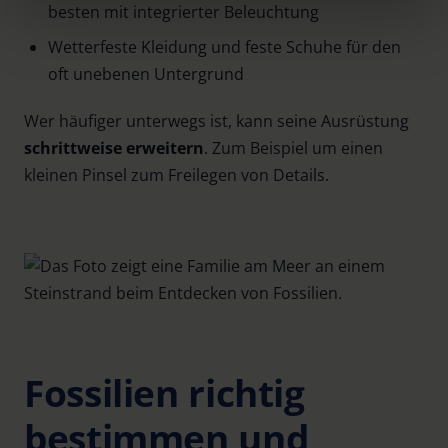
besten mit integrierter Beleuchtung
clicking on "Reject". You can access your settings at any
time and deselect cookies at any time (in the Privacy
Wetterfeste Kleidung und feste Schuhe für den
Policy and in the footer of our website).
oft unebenen Untergrund
Further information on the procedures used and your
Wer häufiger unterwegs ist, kann seine Ausrüstung
rights can be found in our
Privacy Policy
|
Imprint
schrittweise erweitern
. Zum Beispiel um einen
kleinen Pinsel zum Freilegen von Details.
Fossilien richtig
bestimmen und