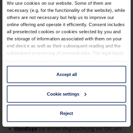
zusammenstellen
:
We use cookies on our website. Some of them are
necessary (e.g. for the functionality of the website), while
Geologischer Hammer zum vorsichtigen
others are not necessary but help us to improve our
Aufschlagen von Gestein
online offering and operate it efficiently. Consent includes
all preselected cookies or cookies selected by you and
Meißel in verschiedenen Größen zum Freilegen
the storage of information associated with them on your
der Funde
end device as well as their subsequent reading and the
Schutzbrille zum Schutz vor Steinsplittern
subsequent processing of personal data. The legal basis
for the consent with regard to the storage and reading of
Feste Handschuhe zum sicheren Arbeiten
information is Art. 25 para. 1 TDDDG and with regard to
Rucksack oder stabile Tasche für Werkzeug und
the processing of personal data Art. 6 para. 1 lit. a
Accept all
Fundstücke
GDPR. We also use cookies from third-party providers.
You can find a list of cookies under "Details". In these
Kleine Dosen, Tüten oder Kartons zur sicheren
Cookie settings
cases, the consent in these cases the transfer of data to
Aufbewahrung von Fossilien
third countries, in particular to the U.S.A.
Notizbuch oder Fundprotokoll zur
Reject
Dokumentation von Fundort und Funddatum
You can consent to the use of non-essential cookies by
Handlupe
zur ersten Begutachtung vor Ort, am
clicking on the "Accept all" button or change your mind by