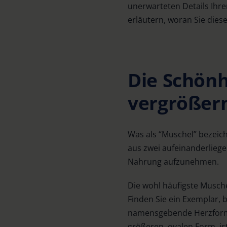
unerwarteten Details Ihre
erläutern, woran Sie die
Die Schönh
vergrößer
Was als “Muschel” bezeich
aus zwei aufeinanderliege
Nahrung aufzunehmen.
Die wohl häufigste Musche
Finden Sie ein Exemplar,
namensgebende Herzform g
größeren, ovalen Form, is