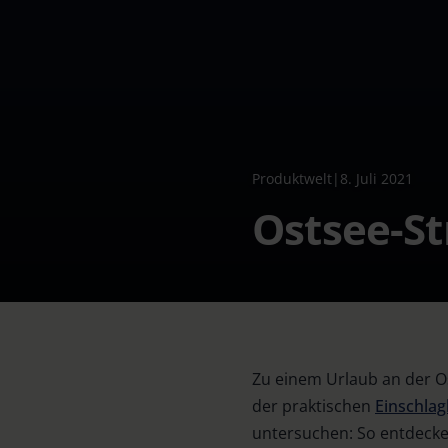
Produktwelt
|
8. Juli 2021
Ostsee-St
Zu einem Urlaub an der Os
der praktischen
Einschla
untersuchen: So entdecke