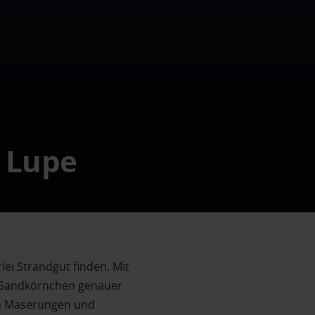
r Lupe
ei Strandgut finden. Mit
 Sandkörnchen genauer
en Maserungen und