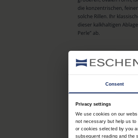
die konzentrischen, fein
solche Rillen. Ihr klassi
dieser kalkhaltigen Ablage
Perle” ab.
Vom Feuers
Lupe auf 
Consent
Auch zahlreiche Steine g
Privacy settings
Feuersteine. Wer zwei di
We use cookies on our website
oder sogar Funken erkenne
not necessary but help us to 
or cookies selected by you a
Wer einen Feuerstein mit 
subsequent reading and the s