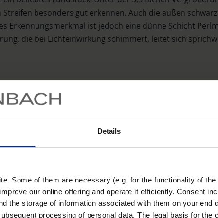
en Streifen besonders gut erkennen. Auch die außen schwar
sches Erkennungsmerkmal ist jedoch eine dünne Schicht Per
rung, die bei Lichteinwirkung schimmert, leitet sich sprichw
tein zum Hühnergott: M
Lochsuche
Details
ehören zu den Strandschätzen der Ostsee, darunter vor all
eser Exemplare mehrfach kräftig aufeinander schlägt, kann 
. Some of them are necessary (e.g. for the functionality of the 
n. Aber Vorsicht: Die Steine splittern schnell und erhalten
improve our online offering and operate it efficiently. Consent in
nd the storage of information associated with them on your end d
einem Loch findet, hat einen Glücksbringer erwischt: Unzä
ubsequent processing of personal data. The legal basis for the c