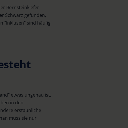
er Bernsteinkiefer
der Schwarz gefunden,
 “Inklusen” sind häufig
esteht
Sand” etwas ungenau ist,
chen in den
 andere erstaunliche
 man muss sie nur