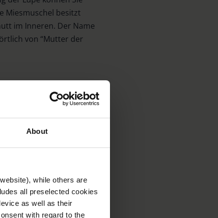
ze Miesmuschel besitzt
lmutt im Inneren. Der Name
örtlich von “Mutter der
it der
About
em die schwarz-weißen
einen brandigen Geruch
website), while others are
 dabei scharfe Kanten.
cludes all preselected cookies
evice as well as their
hlige Legenden ranken sich
onsent with regard to the