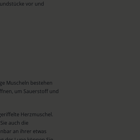
-Fundstücke vor und
dige Muscheln bestehen
öffnen, um Sauerstoff und
geriffelte Herzmuschel.
Sie auch die
nbar an ihrer etwas
ng der Lupe können Sie