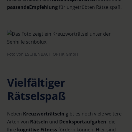
passende
Empfehlung
für ungetrübten Rätselspaß.
Foto von ESCHENBACH OPTIK GmbH
Vielfältiger
Rätselspaß
Neben
Kreuzworträtseln
gibt es noch viele weitere
Arten von
Rätseln
und
Denksportaufgaben
, die
Ihre
kognitive Fitness
fördern können. Hier sind