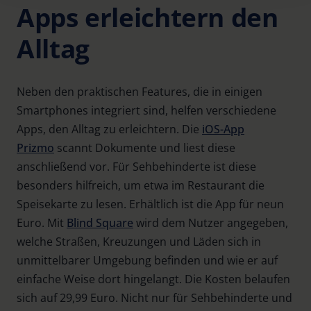
Apps erleichtern den
Further information on the procedures used and your
Alltag
rights can be found in our
Privacy Policy
|
Imprint
Neben den praktischen Features, die in einigen
Smartphones integriert sind, helfen verschiedene
Apps, den Alltag zu erleichtern. Die
iOS-App
Prizmo
scannt Dokumente und liest diese
anschließend vor. Für Sehbehinderte ist diese
besonders hilfreich, um etwa im Restaurant die
Speisekarte zu lesen. Erhältlich ist die App für neun
Euro. Mit
Blind Square
wird dem Nutzer angegeben,
welche Straßen, Kreuzungen und Läden sich in
unmittelbarer Umgebung befinden und wie er auf
einfache Weise dort hingelangt. Die Kosten belaufen
sich auf 29,99 Euro. Nicht nur für Sehbehinderte und