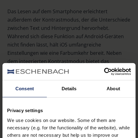
Das Lesen auf dem Smartphone erleichtert
außerdem der Kontrastmodus, der die Unterschiede
zwischen Text und Hintergrund hervorhebt.
Während sich diese Funktion auf Android-Geräten
nicht finden lässt, hält iOS umfangreiche
Einstellungen wie eine Farbumkehr bereit. Neben
dem integrierten Kontrastmodus bietet das
Windows Phone den Vorteil, ohnehin viel mit weißer
Schrift auf schwarzem Hintergrund zu arbeiten.
Consent
Details
About
Gute Spracheingabe
Privacy settings
We use cookies on our website. Some of them are
und -ausgabe
necessary (e.g. for the functionality of the website), while
others are not necessary but help us to improve our