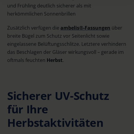
Policy and in the footer of our website).
und Frühling deutlich sicherer als mit
herkömmlichen Sonnenbrillen
Further information on the procedures used and your
rights can be found in our
Privacy Policy
|
Imprint
Zusätzlich verfügen die
ambelis®-Fassungen
über
breite Bügel zum Schutz vor Seitenlicht sowie
eingelassene Belüftungsschlitze. Letztere verhindern
das Beschlagen der Gläser wirkungsvoll – gerade im
oftmals feuchten
Herbst
.
Sicherer UV-Schutz
für Ihre
Herbstaktivitäten