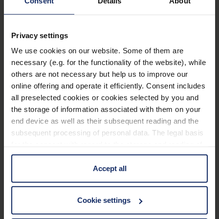
Consent
Details
About
Ausstattung
Privacy settings
100% UV-Schutz und bis zu 99%
We use cookies on our website. Some of them are
necessary (e.g. for the functionality of the website), while
Blaulichtabsorption.
others are not necessary but help us to improve our
Verbessertes Kontrastsehen und Minimierung
online offering and operate it efficiently. Consent includes
der Blendung durch Blocken von UV-Licht und
all preselected cookies or cookies selected by you and
kurzwelligen, energiereichen Lichtanteilen.
the storage of information associated with them on your
end device as well as their subsequent reading and the
Lieferbar in den Varianten 450 nm, 511 nm, 527
subsequent processing of personal data. The legal basis
nm und 550 nm Kantenfilter, sowie jeweils
for the consent with regard to the storage and reading of
polarisiert.
Mehr erfahren
information is Art. 25 para. 1 TDDDG and with regard to
Je nach Modell Belüftungsschlitze gegen
the processing of personal data Art. 6 para. 1 lit. a
Accept all
GDPR. We also use cookies from third-party providers.
Beschlagen zwischen Bügel und Mittelteil.
Technische Daten
You can find a list of cookies under "Details". In these
Lieferbar in verschiedenen Fassungsmodellen
Cookie settings
cases, the consent in these cases the transfer of data to
und -größen oder als Vorhänger.
third countries, in particular to the U.S.A.
Filter