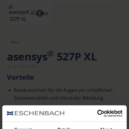
Filter
®
asensys
527P XL
Art. Nr. 16619527P
Vorteile
Rundumschutz für die Augen vor schädlichen
Sonnenstrahlen und störender Blendung
Verbessern des Kontrastsehens
Auch in Ihrer individuellen Glasstärke für jede
beliebige Fassung erhältlich