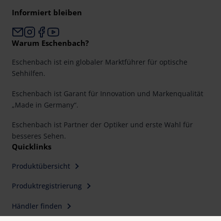
Informiert bleiben
Warum Eschenbach?
Eschenbach ist ein globaler Marktführer für optische
Sehhilfen.
Eschenbach ist Garant für Innovation und Markenqualität
„Made in Germany“.
Eschenbach ist Partner der Optiker und erste Wahl für
besseres Sehen.
Quicklinks
Produktübersicht
Produktregistrierung
Händler finden