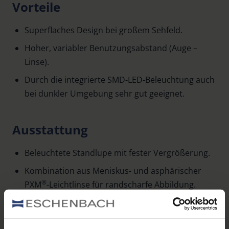
Vorteile
Superflaches Design bei großem Sehfeld.
Hoher, variabler Benutzungsabstand (Auge –
Linse).
Durch die integrierte SMD-LED-Beleuchtung auch
bei dunkler Umgebung sehr gut geeignet.
Ausstattung
Beleuchtete Standlupe mit fester Vergrößerung.
Kombination aus Meniskus- und asphärischer
®
PXM
-Leichtlinse für randscharfe Abbildung.
Objekt- und Bildlage in nahezu einer Ebene.