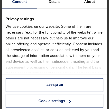
Consent
Details
About
Zubehör
Batterien: 1x AA
Privacy settings
We use cookies on our website. Some of them are
Technische Daten
necessary (e.g. for the functionality of the website), while
others are not necessary but help us to improve our
online offering and operate it efficiently. Consent includes
Zubehör
all preselected cookies or cookies selected by you and
the storage of information associated with them on your
Linseneigenschaften
end device as well as their subsequent reading and the
subsequent processing of personal data. The legal basis
for the consent with regard to the storage and reading of
Licht und Beleuchtung
information is Art. 25 para. 1 TDDDG and with regard to
the processing of personal data Art. 6 para. 1 lit. a
Accept all
Optische Eigenschaften
GDPR. We also use cookies from third-party providers.
You can find a list of cookies under "Details". In these
Cookie settings
cases, the consent in these cases the transfer of data to
third countries, in particular to the U.S.A.