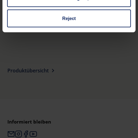
third countries, in particular to the U.S.A.
Zusätzliche Merkmale
Reject
Optische Eigenschaften
You can consent to the use of non-essential cookies by
clicking on the "Accept all" button or change your mind by
clicking on "Reject". You can access your settings at any
time and deselect cookies at any time (in the Privacy
Policy and in the footer of our website).
Produktübersicht
Further information on the procedures used and your
rights can be found in our
Privacy Policy
|
Imprint
Informiert bleiben