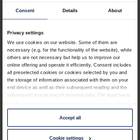
entnehmen Sie bitte der Tabelle:
Consent
Details
About
Bestell-Nr. Fadenzähler
Bestell-Nr. Etui
Privacy settings
1254/ 1255/ 1271
12002
We use cookies on our website. Some of them are
necessary (e.g. for the functionality of the website), while
1256/ 1272
12003
others are not necessary but help us to improve our
online offering and operate it efficiently. Consent includes
1258/ 1259/ 1270
12005
all preselected cookies or cookies selected by you and
the storage of information associated with them on your
end device as well as their subsequent reading and the
Technische Daten
subsequent processing of personal data. The legal basis
for the consent with regard to the storage and reading of
information is Art. 25 para. 1 TDDDG and with regard to
Abmessungen
the processing of personal data Art. 6 para. 1 lit. a
Accept all
GDPR. We also use cookies from third-party providers.
You can find a list of cookies under "Details". In these
Linseneigenschaften
Cookie settings
cases, the consent in these cases the transfer of data to