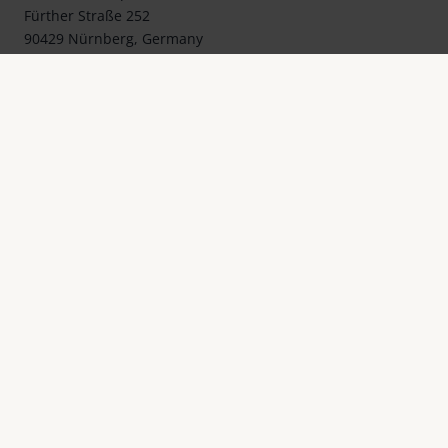
Fürther Straße 252
90429 Nürnberg, Germany
Telefon: +49 911 3600-0
Telefax: +49 911 3600-358
E-Mail:
mail@eschenbach-optik.com
Impressum
FAQ
Konformitätserklärung
Datenschutz
Cookie Einstellungen
Rechtliche Hinweise
Kontakt
© Eschenbach Optik GmbH 2026