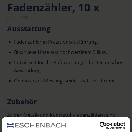
Fadenzähler, 10 x
Art. Nr. 1255
Ausstattung
Fadenzähler in Präzisionsausführung.
Bikonvexe Linse aus hochwertigem Silikat.
Entwickelt für die Anforderungen bei technischer
Anwendung.
Gehäuse aus Messing, seidenmatt verchromt.
Zubehör
Zu den Metall- und Kunststoff-Fadenzählern sind
optional Etuis erhältlich. Die Artikelnummern der
passenden Lederetuis zu den Fadenzählern