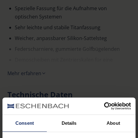
Spezielle Fassung für die Aufnahme von
optischen Systemen
Sehr leichte und stabile Titanfassung
Weicher, anpassbarer Silikon-Sattelsteg
Federscharniere, gummierte Golfbügelenden
Demoscheiben mit Zentrierskalen für eine
einfache Zentrierung der Optiken
Mehr erfahren
Bügellänge 150 mm, kürzbar
Technische Daten
Abmessungen
Consent
Details
About