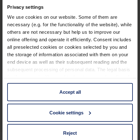
Varianten
Privacy settings
We use cookies on our website. Some of them are
necessary (e.g. for the functionality of the website), while
Name
Artikelnummer
others are not necessary but help us to improve our
Systemträger
16934916
online offering and operate it efficiently. Consent includes
all preselected cookies or cookies selected by you and
Systemträger
16935116
the storage of information associated with them on your
end device as well as their subsequent reading and the
Systemträger
16935218
subsequent processing of personal data. The legal basis
for the consent with regard to the storage and reading of
information is Art. 25 para. 1 TDDDG and with regard to
the processing of personal data Art. 6 para. 1 lit. a
Accept all
GDPR. We also use cookies from third-party providers.
Produktübersicht
You can find a list of cookies under "Details". In these
Cookie settings
cases, the consent in these cases the transfer of data to
third countries, in particular to the U.S.A.
Reject