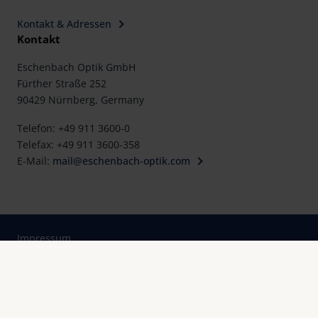
Kontakt & Adressen
Kontakt
Eschenbach Optik GmbH
Fürther Straße 252
90429 Nürnberg, Germany
Telefon: +49 911 3600-0
Telefax: +49 911 3600-358
E-Mail:
mail@eschenbach-optik.com
Impressum
FAQ
Konformitätserklärung
Datenschutz
Cookie Einstellungen
Rechtliche Hinweise