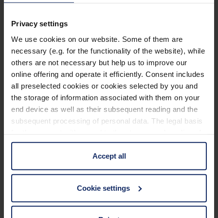
près.
Lentilles légères PXM® pour des images très
Privacy settings
nettes sur les bords sans aberrations.
We use cookies on our website. Some of them are
Partie supplémentaire VP avec des degrés de
necessary (e.g. for the functionality of the website), while
correction de +7,5 dpt.
others are not necessary but help us to improve our
online offering and operate it efficiently. Consent includes
En savoir plus
Design classique, discret et sobre.
all preselected cookies or cookies selected by you and
Couleur des branches : gun, doré, bleu, rouge.
the storage of information associated with them on your
Caractéristiques techniques
end device as well as their subsequent reading and the
Avec étui
subsequent processing of personal data. The legal basis
for the consent with regard to the storage and reading of
Matériel et forme (filtre)
information is Art. 25 para. 1 TDDDG and with regard to
the processing of personal data Art. 6 para. 1 lit. a
Accept all
Propriétés optiques
GDPR. We also use cookies from third-party providers.
You can find a list of cookies under "Details". In these
Cookie settings
cases, the consent in these cases the transfer of data to
third countries, in particular to the U.S.A.