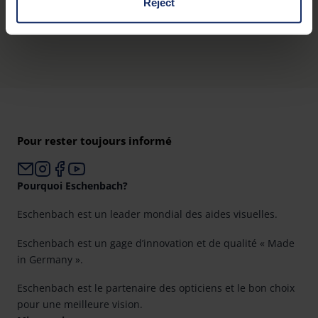
Reject
Présentation du produit
You can consent to the use of non-essential cookies by
clicking on the "Accept all" button or change your mind by
clicking on "Reject". You can access your settings at any
time and deselect cookies at any time (in the Privacy
Policy and in the footer of our website).
Further information on the procedures used and your
Pour rester toujours informé
rights can be found in our
Privacy Policy
|
Imprint
Pourquoi Eschenbach?
Eschenbach est un leader mondial des aides visuelles.
Eschenbach est un gage d’innovation et de qualité « Made
in Germany ».
Eschenbach est le partenaire des opticiens et le bon choix
pour une meilleure vision.