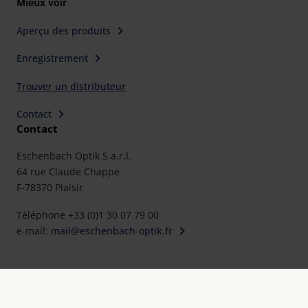
Mieux voir
Aperçu des produits
Enregistrement
Trouver un distributeur
Contact
Contact
Eschenbach Optik S.a.r.l.
64 rue Claude Chappe
F-78370 Plaisir
Téléphone +33 (0)1 30 07 79 00
e-mail:
mail@eschenbach-optik.fr
Mentions légales