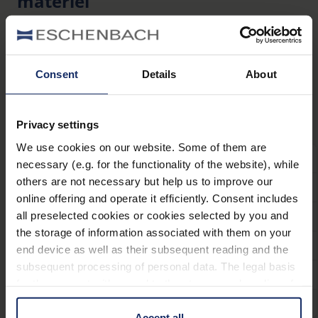
matériel
Remarque: Ces aides visuelles sont destinées à
servir de dépannage, de lunettes de
manual_miniframe2.pdf
2 MB
remplacement ou de lunettes d‘appoint pour la
151
Declaration_de_conformite_UE_Ready_Reader_fr.pdf
vision de près. Elles sont uniquement conçues
KB
Consent
Details
About
pour une utilisation passagère et ne sont pas
adaptées à la conduite.
Variantes
Avec étui
Privacy settings
We use cookies on our website. Some of them are
Nom
Référence
Couleur
Dioptrie
necessary (e.g. for the functionality of the website), while
others are not necessary but help us to improve our
miniframe2
2905010
gun mat
1 D
online offering and operate it efficiently. Consent includes
miniframe2
2905015
gun mat
1,5 D
all preselected cookies or cookies selected by you and
the storage of information associated with them on your
miniframe2
2905020
gun mat
2 D
end device as well as their subsequent reading and the
subsequent processing of personal data. The legal basis
miniframe2
2905025
gun mat
2,5 D
for the consent with regard to the storage and reading of
information is Art. 25 para. 1 TDDDG and with regard to
miniframe2
2905030
gun mat
3 D
the processing of personal data Art. 6 para. 1 lit. a
Accept all