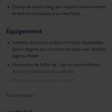
Champ de vision élargi par rapport à des lunettes
de lecture classiques à un seul foyer.
Équipement
Lunettes de lecture prêtes à l‘emploi disponibles
dans 5 degrés de correction de base avec lentilles
légères PXM®
Diminution de l‘effet de 1 dpt du bord inférieur
du verre jusqu‘au bord supérieur.
Design classique, discret et sobre.
Utilisable comme premières lunettes ou comme
En savoir plus
lunettes de réserve.
Couleur des branches : gun, doré, bleu, rouge.