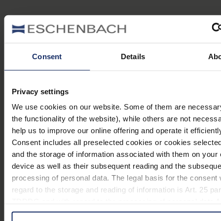
Variantes
Consent
Details
Ab
mobase 1511001
Privacy settings
We use cookies on our website. Some of them are necessary 
the functionality of the website), while others are not necess
help us to improve our online offering and operate it efficientl
Consent includes all preselected cookies or cookies selecte
mobase 1511002
and the storage of information associated with them on your
device as well as their subsequent reading and the subseque
processing of personal data. The legal basis for the consent 
regard to the storage and reading of information is Art. 25 par
TDDDG and with regard to the processing of personal data Ar
mobase 1511003
1 lit. a GDPR. We also use cookies from third-party provider