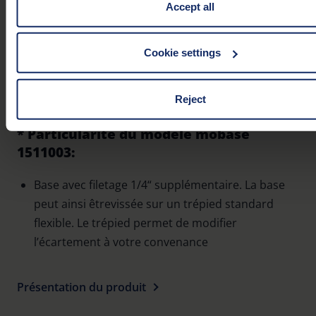
can find a list of cookies under "Details". In these cases, th
Accept all
in these cases the transfer of data to third countries, in partic
the U.S.A.
Cookie settings
mobase 1511004
You can consent to the use of non-essential cookies by click
Reject
"Accept all" button or change your mind by clicking on "Rejec
can access your settings at any time and deselect cookies a
* Particularité du modèle mobase
(in the Privacy Policy and in the footer of our website).
1511003:
Further information on the procedures used and your rights 
Base avec filetage 1/4“ supplémentaire. La base
found in our
Privacy Policy
|
Imprint
peut ainsi êtrevissée sur un trépied standard
flexible. Le trépied permet de modifier
l’écartement à votre convenance
Présentation du produit