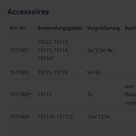
Accessoires
Art.-Nr.
Anwendungsgebiet
Vergrößerung
Ausf
15122, 15112,
1511001
15113, 15114,
3x/ 3,5x/ 4x
151141
1511002
15115, 15116
5x/ 6x
avec
1511003*
15117
7x
filet
supp
1511004
151110, 151112
10x/ 12,5x