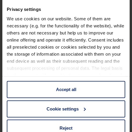
Verwandte Produkte
Privacy settings
We use cookies on our website. Some of them are
necessary (e.g. for the functionality of the website), while
others are not necessary but help us to improve our
®
optaro
online offering and operate it efficiently. Consent includes
all preselected cookies or cookies selected by you and
the storage of information associated with them on your
end device as well as their subsequent reading and the
subsequent processing of personal data. The legal basis
for the consent with regard to the storage and reading of
Présentation du produit
information is Art. 25 para. 1 TDDDG and with regard to
the processing of personal data Art. 6 para. 1 lit. a
Accept all
GDPR. We also use cookies from third-party providers.
You can find a list of cookies under "Details". In these
Cookie settings
cases, the consent in these cases the transfer of data to
third countries, in particular to the U.S.A.
Pour rester toujours informé
Reject