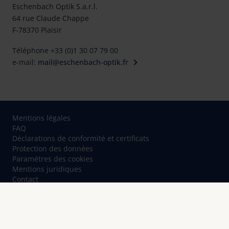
Eschenbach Optik S.a.r.l.
64 rue Claude Chappe
F-78370 Plaisir
Téléphone +33 (0)1 30 07 79 00
e-mail:
mail@eschenbach-optik.fr
Mentions légales
FAQ
Déclarations de conformité et certificats
Protection des données
Paramètres des cookies
Mentions juridiques
Contact
© Eschenbach Optik GmbH 2026