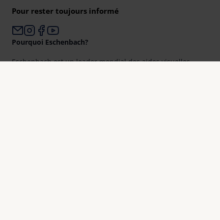
Pour rester toujours informé
Pourquoi Eschenbach?
Eschenbach est un leader mondial des aides visuelles.
Eschenbach est un gage d’innovation et de qualité « Made
in Germany ».
Eschenbach est le partenaire des opticiens et le bon choix
pour une meilleure vision.
Mieux voir
Aperçu des produits
Enregistrement
Trouver un distributeur
Contact