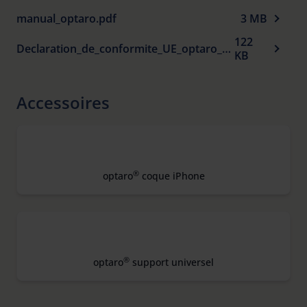
manual_optaro.pdf
3 MB
122
Declaration_de_conformite_UE_optaro_fr.pdf
KB
Accessoires
®
optaro
coque iPhone
®
optaro
support universel