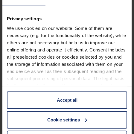
Privacy settings
We use cookies on our website. Some of them are
necessary (e.g. for the functionality of the website), while
So gelingt die
others are not necessary but help us to improve our
online offering and operate it efficiently. Consent includes
weihnachtliche
all preselected cookies or cookies selected by you and
the storage of information associated with them on your
Plätzchendekoration
end device as well as their subsequent reading and the
subsequent processing of personal data. The legal basis
for the consent with regard to the storage and reading of
Bei der
weihnachtlichen Dekoration der Plätzchen
information is Art. 25 para. 1 TDDDG and with regard to
sind Ihrer Kreativität keine Grenzen gesetzt. Es gibt
the processing of personal data Art. 6 para. 1 lit. a
Accept all
viele tolle Möglichkeiten, das Gebäck nicht nur
GDPR. We also use cookies from third-party providers.
optisch, sondern auch geschmacklich zu verfeinern.
You can find a list of cookies under "Details". In these
Cookie settings
cases, the consent in these cases the transfer of data to
Besonders gut eignen sich dafür
Zuckerguss
sowie
third countries, in particular to the U.S.A.