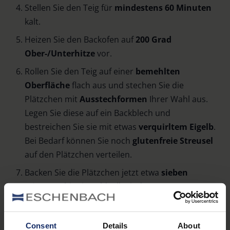
Stellen Sie den Teig für
mindestens 60 Minuten
kalt.
Heizen Sie den Backofen auf
200 Grad
Ober-/Unterhitze
vor.
Rollen Sie den Teig auf einer
bemehlten
Oberfläche
flach aus und stechen Sie die
Plätzchen mit
Ausstechformen
Ihrer Wahl aus.
Legen Sie diese auf ein Backblech und
bestreichen Sie sie mit etwas
verquirltem Eigelb
.
Bei Bedarf können Sie noch
glutenfreie Streusel
auf den Plätzchen verteilen.
Backen Sie die Plätzchen jetzt etwa
sieben
Minuten
, bis sie goldgelb sind.
Lassen Sie die Plätzchen
abkühlen
und
dekorieren Sie diese mit
Zuckerguss
und Co.
Consent
Details
About