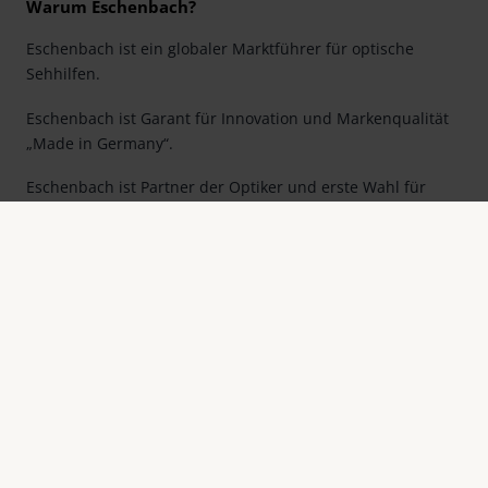
Warum Eschenbach?
Eschenbach ist ein globaler Marktführer für optische
Sehhilfen.
Eschenbach ist Garant für Innovation und Markenqualität
„Made in Germany“.
Eschenbach ist Partner der Optiker und erste Wahl für
besseres Sehen.
Quicklinks
Produktübersicht
Produktregistrierung
Händler finden
Kontakt & Adressen
Kontakt
Eschenbach Optik GmbH