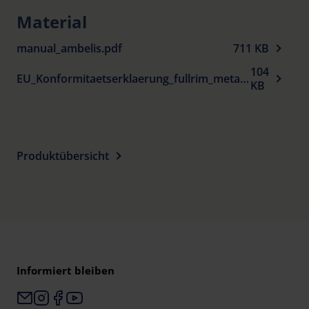
Bügel und Mittelteil.
Material
Lieferbar in verschiedenen Fassungsmodellen
oder als Vorhänger.
manual_ambelis.pdf
711 KB
Auch als XL-Fassungen zum Überziehen über die
104
EU_Konformitaetserklaerung_fullrim_metal_spectacle-frames_sun_protection_de.pdf
KB
eigene Korrektionsfassung erhältlich.
Lieferung erfolgt mit passendem Etui.
Produktübersicht
Informiert bleiben