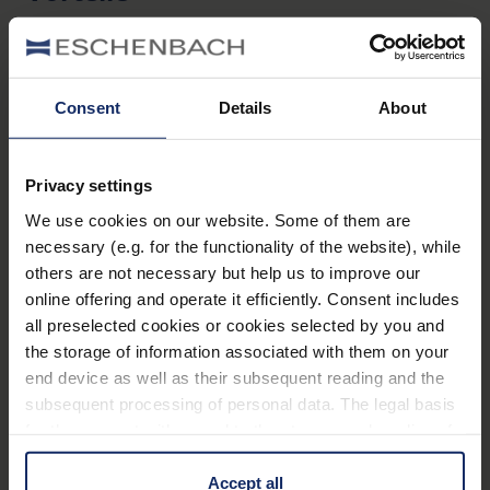
Rundumschutz für die Augen vor schädlichen
Sonnenstrahlen und störender Blendung.
Verbessern des Kontrastsehens.
Consent
Details
About
Gutes Aussehen und verbesserte
Farbwahrnehmung gegenüber reinen
Privacy settings
Kantenfilterbrillen.
We use cookies on our website. Some of them are
verkehrstauglich nach DIN EN ISO 12312-1 (nicht
necessary (e.g. for the functionality of the website), while
nachtfahrtauglich)
others are not necessary but help us to improve our
online offering and operate it efficiently. Consent includes
Auch in Ihrer individuellen Glasstärke für jede
all preselected cookies or cookies selected by you and
beliebige Fassung erhältlich
the storage of information associated with them on your
end device as well as their subsequent reading and the
subsequent processing of personal data. The legal basis
Ausstattung
for the consent with regard to the storage and reading of
information is Art. 25 para. 1 TDDDG and with regard to
100% UV-Schutz und sehr hohe
the processing of personal data Art. 6 para. 1 lit. a
Accept all