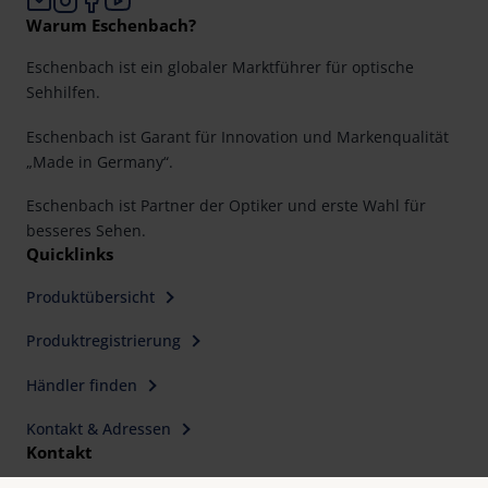
Warum Eschenbach?
Eschenbach ist ein globaler Marktführer für optische
Sehhilfen.
Eschenbach ist Garant für Innovation und Markenqualität
„Made in Germany“.
Eschenbach ist Partner der Optiker und erste Wahl für
besseres Sehen.
Quicklinks
Produktübersicht
Produktregistrierung
Händler finden
Kontakt & Adressen
Kontakt