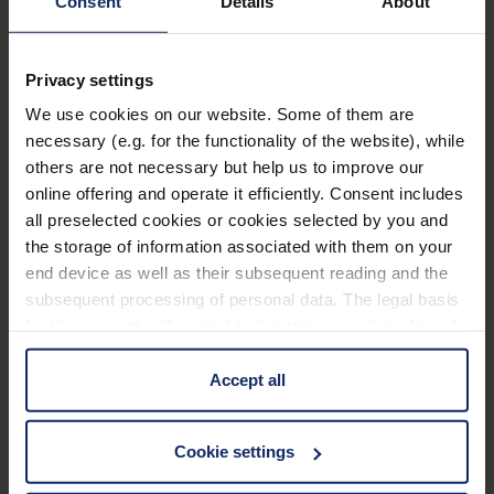
Consent
Details
About
100% UV-Schutz und bis zu 99%
Blaulichtabsorption.
Privacy settings
Verbessertes Kontrastsehen und Minimierung
We use cookies on our website. Some of them are
necessary (e.g. for the functionality of the website), while
der Blendung durch Blocken von UV-Licht und
others are not necessary but help us to improve our
kurzwelligen, energiereichen Lichtanteilen.
online offering and operate it efficiently. Consent includes
Lieferbar in den Varianten 450 nm, 511 nm, 527
all preselected cookies or cookies selected by you and
nm und 550 nm Kantenfilter, sowie jeweils
the storage of information associated with them on your
polarisiert.
end device as well as their subsequent reading and the
Mehr erfahren
subsequent processing of personal data. The legal basis
Je nach Modell Belüftungsschlitze gegen
for the consent with regard to the storage and reading of
Beschlagen zwischen Bügel und Mittelteil.
Technische Daten
information is Art. 25 para. 1 TDDDG and with regard to
Lieferbar in verschiedenen Fassungsmodellen
the processing of personal data Art. 6 para. 1 lit. a
Accept all
GDPR. We also use cookies from third-party providers.
und -größen oder als Vorhänger.
Filter
You can find a list of cookies under "Details". In these
Auch als XL-Fassung zum Überziehen über die
Cookie settings
cases, the consent in these cases the transfer of data to
eigene Korrektionsfassung erhältlich sowie als
Fassung
third countries, in particular to the U.S.A.