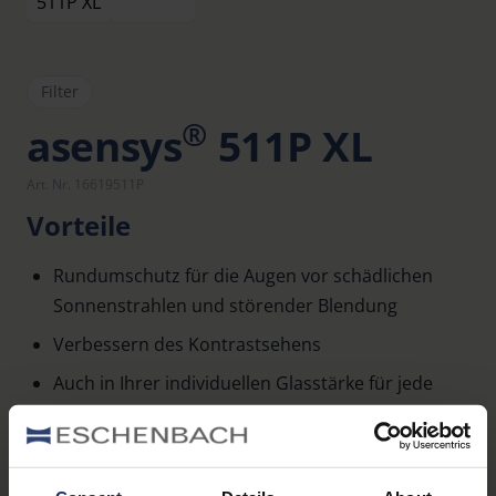
Filter
®
asensys
511P XL
Art. Nr. 16619511P
Vorteile
Rundumschutz für die Augen vor schädlichen
Sonnenstrahlen und störender Blendung
Verbessern des Kontrastsehens
Auch in Ihrer individuellen Glasstärke für jede
beliebige Fassung erhältlich
Ausstattung