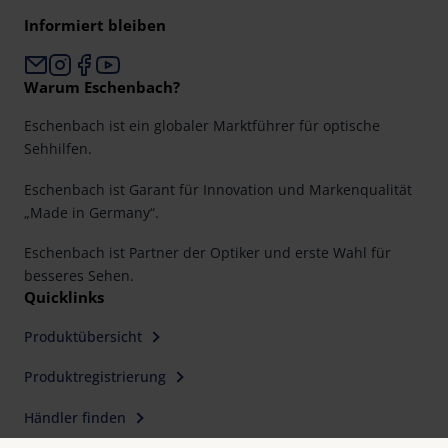
Informiert bleiben
Warum Eschenbach?
Eschenbach ist ein globaler Marktführer für optische
Sehhilfen.
Eschenbach ist Garant für Innovation und Markenqualität
„Made in Germany“.
Eschenbach ist Partner der Optiker und erste Wahl für
besseres Sehen.
Quicklinks
Produktübersicht
Produktregistrierung
Händler finden