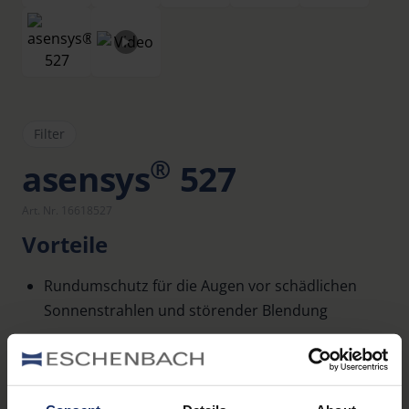
Filter
®
asensys
527
Art. Nr. 16618527
Vorteile
Rundumschutz für die Augen vor schädlichen
Sonnenstrahlen und störender Blendung
Verbessern des Kontrastsehens
Auch in Ihrer individuellen Glasstärke für jede
beliebige Fassung erhältlich