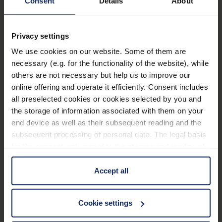
Consent
Details
About
Ausstattung
Privacy settings
100% UV-Schutz und bis zu 99%
We use cookies on our website. Some of them are
necessary (e.g. for the functionality of the website), while
Blaulichtabsorption.
others are not necessary but help us to improve our
Verbessertes Kontrastsehen und Minimierung
online offering and operate it efficiently. Consent includes
der Blendung durch Blocken von UV-Licht und
all preselected cookies or cookies selected by you and
kurzwelligen, energiereichen Lichtanteilen.
the storage of information associated with them on your
end device as well as their subsequent reading and the
Lieferbar in den Varianten 450 nm, 511 nm, 527
subsequent processing of personal data. The legal basis
nm und 550 nm Kantenfilter, sowie jeweils
for the consent with regard to the storage and reading of
polarisiert.
Mehr erfahren
information is Art. 25 para. 1 TDDDG and with regard to
Je nach Modell Belüftungsschlitze gegen
the processing of personal data Art. 6 para. 1 lit. a
Accept all
GDPR. We also use cookies from third-party providers.
Beschlagen zwischen Bügel und Mittelteil.
Technische Daten
You can find a list of cookies under "Details". In these
Lieferbar in verschiedenen Fassungsmodellen
Cookie settings
cases, the consent in these cases the transfer of data to
und -größen oder als Vorhänger.
third countries, in particular to the U.S.A.
Filter