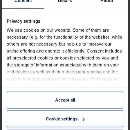
Consent
Details
About
Ausstattung
Privacy settings
100% UV-Schutz und bis zu 99%
We use cookies on our website. Some of them are
necessary (e.g. for the functionality of the website), while
Blaulichtabsorption.
others are not necessary but help us to improve our
Verbessertes Kontrastsehen und Minimierung
online offering and operate it efficiently. Consent includes
der Blendung durch Blocken von UV-Licht und
all preselected cookies or cookies selected by you and
kurzwelligen, energiereichen Lichtanteilen.
the storage of information associated with them on your
end device as well as their subsequent reading and the
Lieferbar in den Varianten 450 nm, 511 nm, 527
subsequent processing of personal data. The legal basis
nm und 550 nm Kantenfilter, sowie jeweils
for the consent with regard to the storage and reading of
polarisiert.
Mehr erfahren
information is Art. 25 para. 1 TDDDG and with regard to
Je nach Modell Belüftungsschlitze gegen
the processing of personal data Art. 6 para. 1 lit. a
Accept all
GDPR. We also use cookies from third-party providers.
Beschlagen zwischen Bügel und Mittelteil.
Technische Daten
You can find a list of cookies under "Details". In these
Lieferbar in verschiedenen Fassungsmodellen
Cookie settings
cases, the consent in these cases the transfer of data to
und -größen oder als Vorhänger.
third countries, in particular to the U.S.A.
Filter