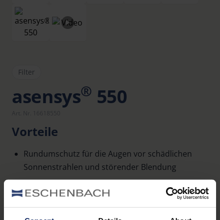
Filter
®
asensys
550
Art. Nr. 16618550
Vorteile
Rundumschutz für die Augen vor schädlichen
Sonnenstrahlen und störender Blendung
Verbessern des Kontrastsehens
Auch in Ihrer individuellen Glasstärke für jede
beliebige Fassung erhältlich