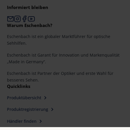
Informiert bleiben
Warum Eschenbach?
Eschenbach ist ein globaler Marktführer für optische
Sehhilfen.
Eschenbach ist Garant für Innovation und Markenqualität
„Made in Germany“.
Eschenbach ist Partner der Optiker und erste Wahl für
besseres Sehen.
Quicklinks
Produktübersicht
Produktregistrierung
Händler finden