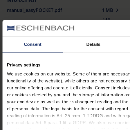
manual_easyPOCKET.pdf
1 MB
110
EU_Konformitaetserklaerung_illuminated_magnifiers_de.pdf
KB
Varianten
Consent
Details
Name
Artikelnummer
Farbe
Ver
Privacy settings
We use cookies on our website. Some of them are necessary 
easyPOCKET,
152110
schwarz
3x*
functionality of the website), while others are not necessary 
schwarz/ 3x
our online offering and operate it efficiently. Consent include
easyPOCKET,
or cookies selected by you and the storage of information a
152111
silber
3x*
silber/ 3x
your end device as well as their subsequent reading and th
of personal data. The legal basis for the consent with regard 
easyPOCKET,
reading of information is Art. 25 para. 1 TDDDG and with reg
152122
blau
4,0 
blau/ 4x
personal data Art. 6 para. 1 lit. a GDPR. We also use cookies
providers. You can find a list of cookies under "Details". In 