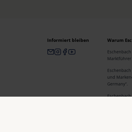
Informiert bleiben
Warum Esc
Eschenbach i
Marktführer 
Eschenbach i
und Markenq
Germany“.
Eschenbach i
und erste W