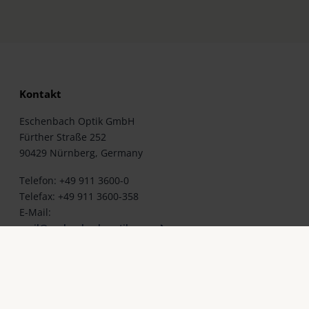
Kontakt
Eschenbach Optik GmbH
Fürther Straße 252
90429 Nürnberg, Germany
Telefon: +49 911 3600-0
Telefax: +49 911 3600-358
E-Mail:
mail@eschenbach-optik.com