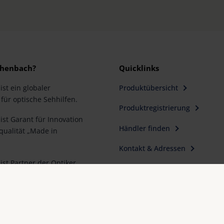
henbach?
Quicklinks
st ein globaler
Produktübersicht
für optische Sehhilfen.
Produktregistrierung
st Garant für Innovation
Händler finden
ualität „Made in
Kontakt & Adressen
st Partner der Optiker
ahl für besseres Sehen.