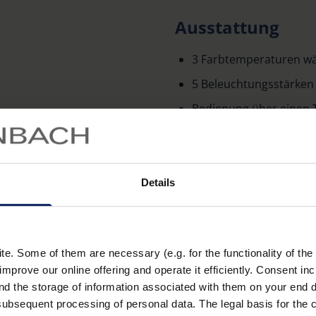
Ausstattung
3 Farbtemperaturen w
5 Beleuchtungsstärken
Bedienung über einen 
Flach zusammenklappbar
portabel
Farbe: weiß
Details
Höhe der Leuchte: max
Mehr erfahren
Technische Date
. Some of them are necessary (e.g. for the functionality of the 
improve our online offering and operate it efficiently. Consent in
nd the storage of information associated with them on your end d
ubsequent processing of personal data. The legal basis for the c