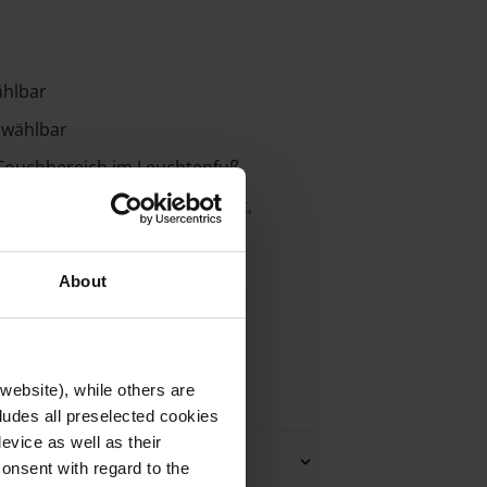
ählbar
 wählbar
Touchbereich im Leuchtenfuß
, leicht verstaubar, kompakt,
About
. 33 cm
n
website), while others are
cludes all preselected cookies
evice as well as their
Abmessungen
onsent with regard to the