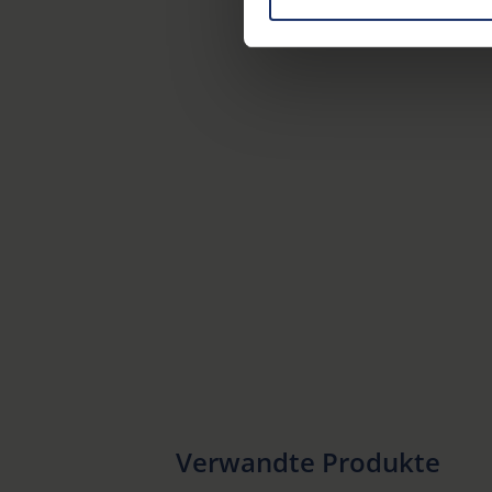
on "Reject". You can access y
footer of our website).
Further information on the p
Verwandte Produkte