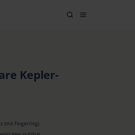
are Kepler-
tz (mit Fingerring).
temträger nutzbar.