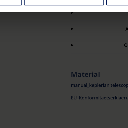
our settings at any time and deselect cookies at any time (in th
rocedures used and your rights can be found in our
Privacy Poli
O
Material
manual_keplerian telescop