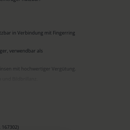
zbar in Verbindung mit Fingerring
ger, verwendbar als
Linsen mit hochwertiger Vergütung.
und Bildbrillanz.
fällig in der Anwendung.
chütztes Metallgehäuse.
ist die Anwendung mit den
. 167302)
 16210 bis 162116 möglich.