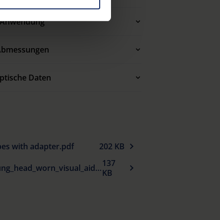
e Privacy Policy and in the
Anwendung
cy
|
Imprint
Abmessungen
ptische Daten
es with adapter.pdf
202 KB
137
EU_Konformitaetserklaerung_head_worn_visual_aids_de.pdf
KB