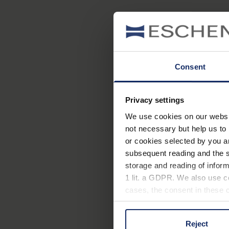
Consent
Privacy settings
We use cookies on our website
not necessary but help us to 
or cookies selected by you a
subsequent reading and the s
storage and reading of inform
1 lit. a GDPR. We also use co
cases, the consent in these ca
Reject
You can consent to the use of