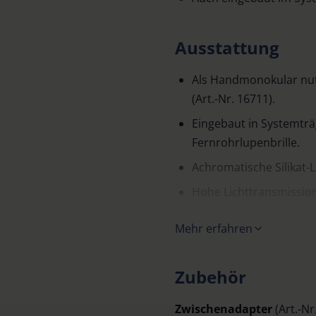
Ausstattung
Als Handmonokular nut
(Art.-Nr. 16711).
Eingebaut in Systemträ
Fernrohrlupenbrille.
Achromatische Silikat-
Hohe Lichttransmission 
Klein, leicht und unauf
Mehr erfahren
Hochwertiges, staubges
Sehr kurzer Nahpunkt.
Zubehör
Über Zwischenadapter 
Zwischenadapter
(Art.-Nr
Aufstecklinsen Art.-Nr.