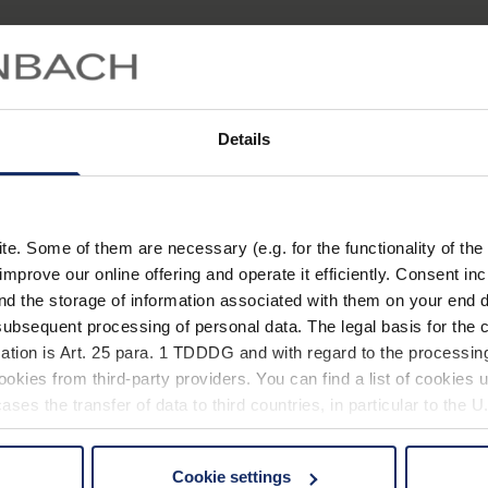
Im Lieferumfang enthalt
Mit diesem Zwischenad
Kompatibel zu Anpass-S
16731 und 16732 mit de
162116 verwendet wer
Details
Zwischenadapter
(Art.-Nr
Mit diesem Zwischenad
16733 und 16734 mit de
. Some of them are necessary (e.g. for the functionality of the 
162116 verwendet wer
improve our online offering and operate it efficiently. Consent in
nd the storage of information associated with them on your end d
Fingerring viso-quick
(Art
ubsequent processing of personal data. The legal basis for the c
ation is Art. 25 para. 1 TDDDG and with regard to the processing
Der Fingerring ermöglic
okies from third-party providers. You can find a list of cookies u
Anwendung als Handm
ses the transfer of data to third countries, in particular to the 
Technische Date
Cookie settings
 non-essential cookies by clicking on the "Accept all" button or