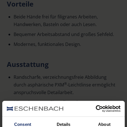
Vorteile
Beide Hände frei für filigranes Arbeiten,
Handwerken, Basteln oder auch Lesen.
Bequemer Arbeitsabstand und großes Sehfeld.
Modernes, funktionales Design.
Ausstattung
Randscharfe, verzeichnungsfreie Abbildung
®
durch asphärische PXM
-Leichtlinse ermöglicht
anspruchsvolle Detailarbeit.
Mit verbesserter Einstellung des
Dioptrienausgleichs.
Einfache Anpassung der Bügel ohne Erwärmen.
Consent
Details
About