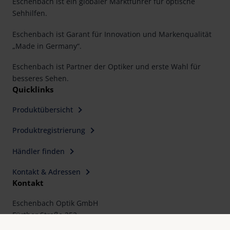
Eschenbach ist ein globaler Marktführer für optische
Sehhilfen.
Eschenbach ist Garant für Innovation und Markenqualität
„Made in Germany“.
Eschenbach ist Partner der Optiker und erste Wahl für
besseres Sehen.
Quicklinks
Produktübersicht
Produktregistrierung
Händler finden
Kontakt & Adressen
Kontakt
Eschenbach Optik GmbH
Fürther Straße 252
90429 Nürnberg, Germany