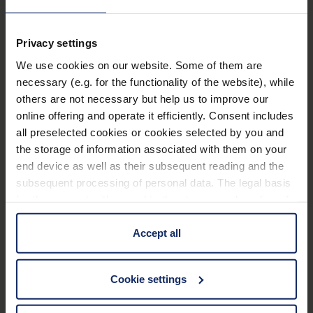
2-fache Vergrößerung.
Mehr erfahren
Gewicht: 49 g.
Privacy settings
Großer PD-Bereich von 60-68 mm.
We use cookies on our website. Some of them are
Technische Daten
Arbeitsabstand ca. 40 cm.
necessary (e.g. for the functionality of the website), while
others are not necessary but help us to improve our
Dioptrieausgleich: ±3 dpt, rechts/links
Zubehör
online offering and operate it efficiently. Consent includes
unabhängig voneinander einstellbar, eine
all preselected cookies or cookies selected by you and
Zylinderkorrektion ist nicht möglich.
the storage of information associated with them on your
Basiseigenschaften
Inkl. Hartschaumetui.
end device as well as their subsequent reading and the
subsequent processing of personal data. The legal basis
Abmessungen
for the consent with regard to the storage and reading of
information is Art. 25 para. 1 TDDDG and with regard to
the processing of personal data Art. 6 para. 1 lit. a
Accept all
Optische Daten
GDPR. We also use cookies from third-party providers.
You can find a list of cookies under "Details". In these
Cookie settings
cases, the consent in these cases the transfer of data to
third countries, in particular to the U.S.A.
Material