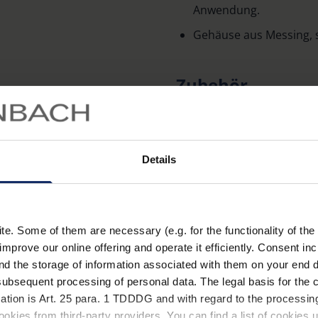
Anwendung.
Gehäuse aus Messing, 
Zubehör
Zu den Metall- und Kunstst
erhältlich. Die Artikelnu
Fadenzählern entnehmen Si
Details
Bestell-Nr. Fadenzähler
. Some of them are necessary (e.g. for the functionality of the 
1254/ 1255/ 1271
improve our online offering and operate it efficiently. Consent in
nd the storage of information associated with them on your end d
1256/ 1272
ubsequent processing of personal data. The legal basis for the c
ation is Art. 25 para. 1 TDDDG and with regard to the processing
1258/ 1259/ 1270
okies from third-party providers. You can find a list of cookies u