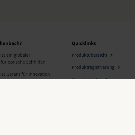
henbach?
Quicklinks
st ein globaler
Produktübersicht
für optische Sehhilfen.
Produktregistrierung
st Garant für Innovation
Händler finden
ualität „Made in
Kontakt & Adressen
st Partner der Optiker
ahl für besseres Sehen.