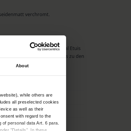
seidenmatt verchromt.
off-Fadenzählern sind optional Etuis
mmern der passenden Lederetuis zu den
e bitte der Tabelle:
About
Bestell-Nr. Etui
website), while others are
12002
cludes all preselected cookies
evice as well as their
12003
onsent with regard to the
 of personal data Art. 6 para.
12005
nder "Details". In these