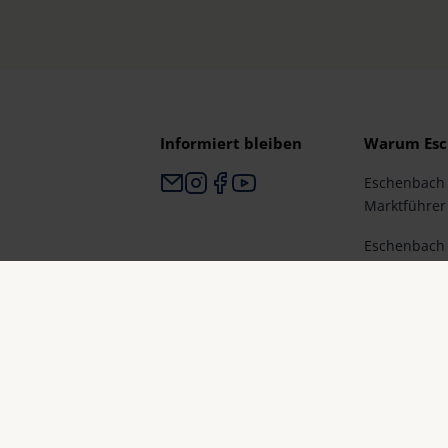
Informiert bleiben
Warum Esc
Eschenbach i
Marktführer 
Eschenbach i
und Markenq
Germany“.
Eschenbach i
und erste W