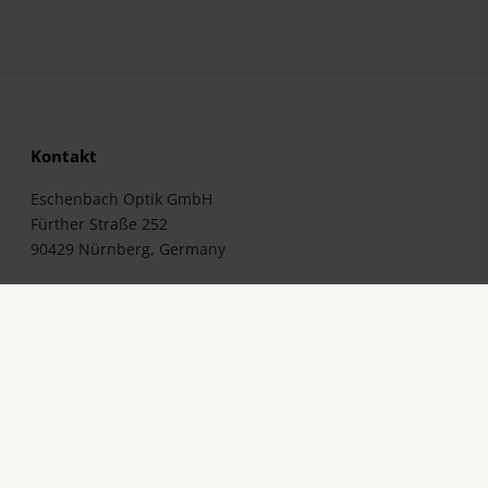
Kontakt
Eschenbach Optik GmbH
Fürther Straße 252
90429 Nürnberg, Germany
Telefon: +49 911 3600-0
Telefax: +49 911 3600-358
E-Mail:
mail@eschenbach-optik.com