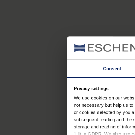
Consent
Privacy settings
We use cookies on our website
not necessary but help us to 
or cookies selected by you a
subsequent reading and the s
storage and reading of inform
1 lit. a GDPR. We also use co