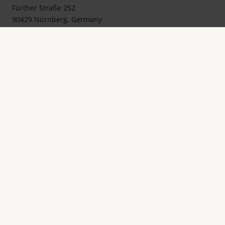
Fürther Straße 252
90429 Nürnberg, Germany
Telefon: +49 911 3600-0
Telefax: +49 911 3600-358
E-Mail:
mail@eschenbach-optik.com
Impressum
FAQ
Konformitätserklärung
Datenschutz
Cookie Einstellungen
Rechtliche Hinweise
Kontakt
© Eschenbach Optik GmbH 2026