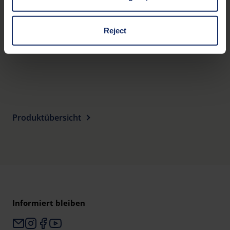
third countries, in particular to the U.S.A.
Zusätzliche Merkmale
Reject
Optische Eigenschaften
You can consent to the use of non-essential cookies by
clicking on the "Accept all" button or change your mind by
clicking on "Reject". You can access your settings at any
time and deselect cookies at any time (in the Privacy
Policy and in the footer of our website).
Produktübersicht
Further information on the procedures used and your
rights can be found in our
Privacy Policy
|
Imprint
Informiert bleiben