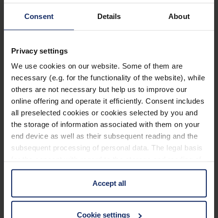
entnehmen Sie bitte der Tabelle:
Consent
Details
About
Bestell-Nr. Fadenzähler
Bestell-Nr. Etui
Privacy settings
1254/ 1255/ 1271
12002
We use cookies on our website. Some of them are
necessary (e.g. for the functionality of the website), while
1256/ 1272
12003
others are not necessary but help us to improve our
online offering and operate it efficiently. Consent includes
1258/ 1259/ 1270
12005
all preselected cookies or cookies selected by you and
the storage of information associated with them on your
end device as well as their subsequent reading and the
Technische Daten
subsequent processing of personal data. The legal basis
for the consent with regard to the storage and reading of
information is Art. 25 para. 1 TDDDG and with regard to
Abmessungen
the processing of personal data Art. 6 para. 1 lit. a
Accept all
GDPR. We also use cookies from third-party providers.
You can find a list of cookies under "Details". In these
Linseneigenschaften
Cookie settings
cases, the consent in these cases the transfer of data to