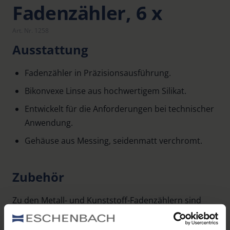
Fadenzähler, 6 x
Art. Nr. 1258
Ausstattung
Fadenzähler in Präzisionsausführung.
Bikonvexe Linse aus hochwertigem Silikat.
Entwickelt für die Anforderungen bei technischer
Anwendung.
Gehäuse aus Messing, seidenmatt verchromt.
Zubehör
Zu den Metall- und Kunststoff-Fadenzählern sind
optional Etuis erhältlich. Die Artikelnummern der
passenden Lederetuis zu den Fadenzählern