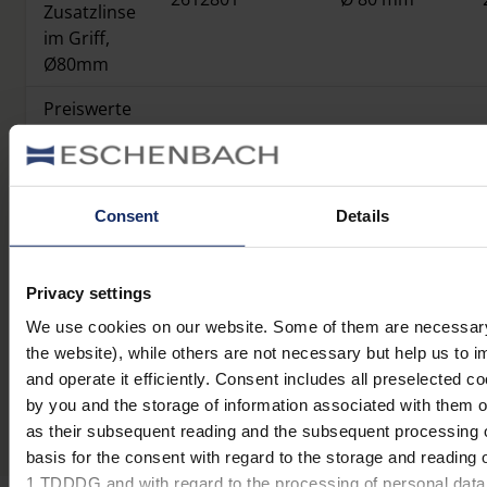
Zusatzlinse
im Griff,
Ø80mm
Preiswerte
Lesegläser
mit
26129501
90 x 50 mm
Zusatzlinse
im Griff,
Consent
Details
90x50mm
Privacy settings
We use cookies on our website. Some of them are necessary (e
the website), while others are not necessary but help us to i
Produktübersicht
and operate it efficiently. Consent includes all preselected c
by you and the storage of information associated with them 
as their subsequent reading and the subsequent processing o
basis for the consent with regard to the storage and reading o
1 TDDDG and with regard to the processing of personal data A