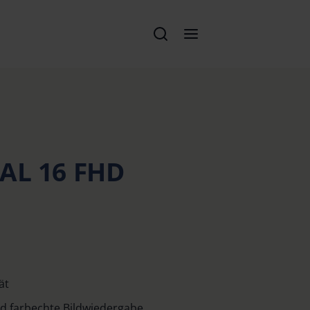
TAL 16 FHD
ät
d farbechte Bildwiedergabe