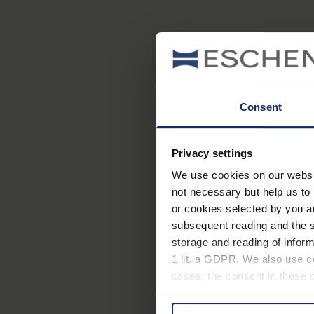
Consent
Privacy settings
We use cookies on our website
not necessary but help us to 
or cookies selected by you a
subsequent reading and the s
storage and reading of inform
1 lit. a GDPR. We also use co
cases, the consent in these ca