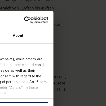
eich von 1,3-fach bis 45-fach
FT Bildschirm im 15,6“-Format
rbgetreues Bild in Full-HD Auflösung
s sorgt jederzeit für perfekten
About
us, um noch besser unter der Kamera
website), while others are
on 265 mm
cludes all preselected cookies
 Horizontales und vertikales
evice as well as their
tlicht regelmäßig eine Aktualisierung
onsent with regard to the
reichs im Display
 of personal data Art. 6 para.
 DIGITAL FHD. Um die jeweils neueste
r eine noch komfortablere Bedienung
nder "Details". In these
rieren Sie Ihre vario DIGITAL FHD bitte
gang zum Anschluss einer externen
U.S.A.
rierung
".
bertragung