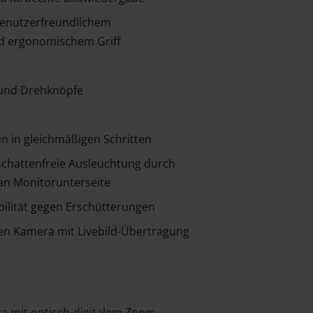
enutzerfreundlichem
 ergonomischem Griff
n und Drehknöpfe
n in gleichmäßigen Schritten
hattenfreie Ausleuchtung durch
an Monitorunterseite
ilität gegen Erschütterungen
en Kamera mit Livebild-Übertragung
 mit optisch-digitalem Zoom