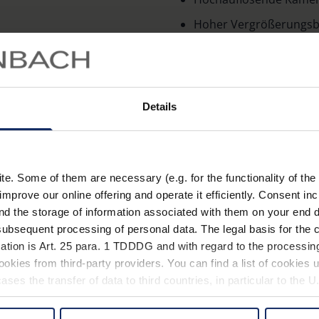
Hoher Vergrößerungsber
Reflexionsfreier LCD-T
Gestochen scharfes, fa
Sehr schneller Autofoku
Details
Lesekomfort
Abschaltbarer Autofok
Mehr erfahren
schreiben zu können
. Some of them are necessary (e.g. for the functionality of the 
Sehr großes Sehfeld v
Zubehör
improve our online offering and operate it efficiently. Consent in
Dynamic Line Scrolling:
nd the storage of information associated with them on your end d
Eschenbach Optik veröffen
ubsequent processing of personal data. The legal basis for the c
Verschieben des Lesebe
ation is Art. 25 para. 1 TDDDG and with regard to the processing
der Software für die vario
Inkl. Fernbedienung fü
okies from third-party providers. You can find a list of cookies u
Version zu erhalten, regist
Zusätzlicher HDMI-Ein
ses the transfer of data to third countries, in particular to the 
im Bereich "
Produktregist
Kamera mit Livebild-Ü