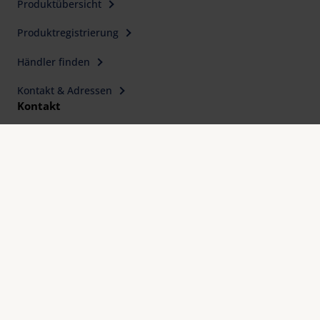
Produktübersicht
Produktregistrierung
Händler finden
Kontakt & Adressen
Kontakt
Eschenbach Optik GmbH
Fürther Straße 252
90429 Nürnberg, Germany
Telefon: +49 911 3600-0
Telefax: +49 911 3600-358
E-Mail:
mail@eschenbach-optik.com
Impressum