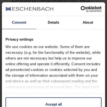
automatische Lichtabschaltung nach 30min.
Ausstattung
Consent
Details
About
Ein Plus an Sehkomfort.
Kombination aus Meniskus- und asphärischer
Privacy settings
®
®
PXM
-Leichtlinse, cera-tec
, beschichtet für
We use cookies on our website. Some of them are
randscharfe, verzeichnungsfreie Abbildung.
necessary (e.g. for the functionality of the website), while
Gleichmäßig helle, blendfreie Ausleuchtung durch
others are not necessary but help us to improve our
online offering and operate it efficiently. Consent includes
zwei SMD-LEDs.
all preselected cookies or cookies selected by you and
Integrierter, vorschaltbarer Orangefilter für
the storage of information associated with them on your
Mehr erfahren
zweite, warme Farbtemperatur.
end device as well as their subsequent reading and the
subsequent processing of personal data. The legal basis
Hartschaumetui im Lieferumfang enthalten.
for the consent with regard to the storage and reading of
Technische Daten
information is Art. 25 para. 1 TDDDG and with regard to
the processing of personal data Art. 6 para. 1 lit. a
Accept all